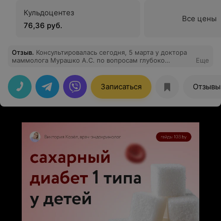
Кульдоцентез
Все цены
76,36 руб.
Отзыв
.
Консультировалась сегодня, 5 марта у доктора
маммолога Мурашко А.С. по вопросам глубоко
Еще
женским. Осталась довольна ответом и
рекомендациями глубоко мужскими,
профессиональными. Мастопатия- это не приговор,
Записаться
Отзывы
вердикт доктора. Спасибо,что вселили надежду.