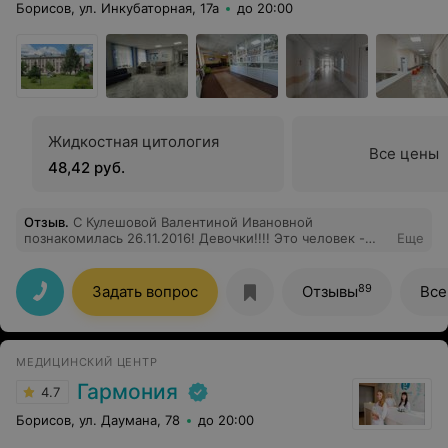
Борисов, ул. Инкубаторная, 17а
до 20:00
Жидкостная цитология
Все цены
48,42 руб.
Отзыв
.
С Кулешовой Валентиной Ивановной
познакомилась 26.11.2016! Девочки!!!! Это человек -
Еще
"Души"! Какая она внимательная и
профессиональная,чёткая,ей невозможно не верить!!!
Благодаря ей у нас появился любимый сыночек.Всё
89
Задать вопрос
Отзывы
Все
прошло настолько быстро и хорошо,что я и не
заметила,как быстро всё получилось(Валентина
Ивановна очень чётко говорила что и как мне
делать,слушайте её!!!) Врач от "Бога",здоровья ей и её
МЕДИЦИНСКИЙ ЦЕНТР
семье!!!
Гармония
4.7
Борисов, ул. Даумана, 78
до 20:00