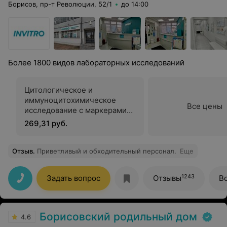
Борисов, пр-т Революции, 52/1
до 14:00
Более 1800 видов лабораторных исследований
Цитологическое и
иммуноцитохимическое
Все цены
исследование c маркерами
p16INK4a и Ki-67 для
269,31 руб.
подтверждения дисплазии в
мазках слизистой шейки
матки
Отзыв
.
Приветливый и обходительный персонал.
Еще
1243
Задать вопрос
Отзывы
В
Борисовский родильный дом
4.6