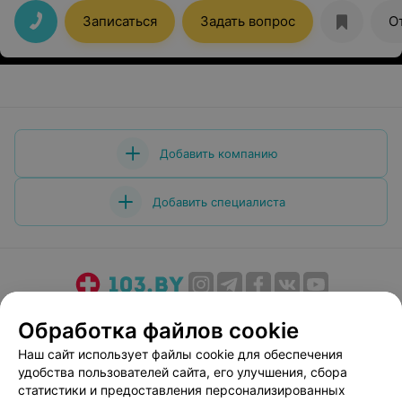
бонус кофе
Записаться
Задать вопрос
О
Добавить компанию
Добавить специалиста
О проекте
Новости проекта
Размещение рекламы
Обработка файлов cookie
Медицинский маркетинг
Публичный договор
Наш сайт использует файлы cookie для обеспечения
Пользовательское соглашение
Способы оплаты
удобства пользователей сайта, его улучшения, сбора
Вакансии
Партнеры
статистики и предоставления персонализированных