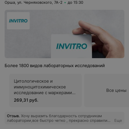
Орша, ул. Черняховского, 7А-2
до 15:30
Более 1800 видов лабораторных исследований
Цитологическое и
иммуноцитохимическое
Все цены
исследование c маркерами
p16INK4a и Ki-67 для
269,31 руб.
подтверждения дисплазии в
мазках слизистой шейки
матки
Отзыв
.
Хочу выразить благодарность сотрудникам
лаборатории,все быстро четко , прекрасно справились
Еще
моими сложными венами, анализы в срок,приятный