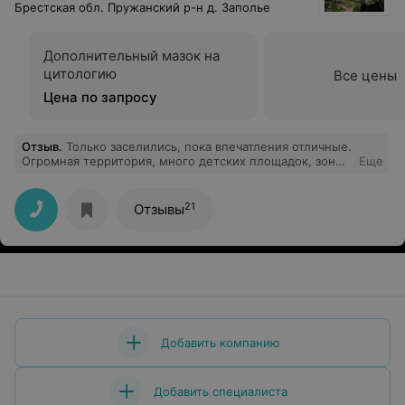
Брестская обл. Пружанский р-н д. Заполье
Дополнительный мазок на
цитологию
Все цены
Цена по запросу
Отзыв
.
Только заселились, пока впечатления отличные.
Огромная территория, много детских площадок, зон
Еще
барбекю, большой пляж. Курить можно только в
отведенных местах, на территории их не очень много.
Много процедур, номер просторный впринципе всё
21
Отзывы
необходимое есть. Заселились во второй корпус.
Интернет есть не везде, только в отведенных местах,
бесплатный и быстрый.
Добавить компанию
Добавить специалиста