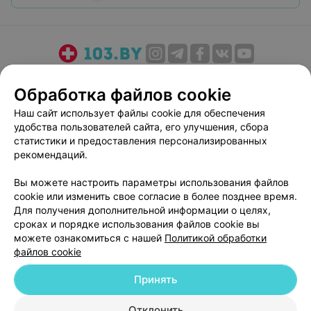
О проекте
Новости проекта
Размещение рекламы
Обработка файлов cookie
Медицинский маркетинг
Публичный договор
Наш сайт использует файлы cookie для обеспечения
Пользовательское соглашение
Способы оплаты
удобства пользователей сайта, его улучшения, сбора
Вакансии
Партнеры
статистики и предоставления персонализированных
Написать руководителю 103.by
рекомендаций.
Написать в поддержку
Вы можете настроить параметры использования файлов
Персональные настройки cookie
cookie или изменить свое согласие в более позднее время.
Для получения дополнительной информации о целях,
Обработка персональных данных
сроках и порядке использования файлов cookie вы
можете ознакомиться с нашей
Политикой обработки
файлов cookie
Принять
© 2026 ООО «Артокс Лаб», УНП 191700409
| 220012, Республика Беларусь,
Отклонить