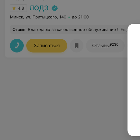
ЛОДЭ
4.8
Минск, ул. Притыцкого, 140
до 21:00
Отзыв
.
Благодарю за качественное обслуживание !
Еще
9230
Записаться
Отзывы
Вс