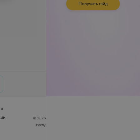
нг
сии
© 2026 ООО «Артокс Лаб», УНП 191700409
| 220012,
Республика Беларусь, г. Минск, улица Толбухина, 2,
пом. 16 | help@103.by
Служба поддержки
+375 291212755