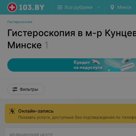
Все рубрики
Минск
Гистероскопия
Гистероскопия в м-р Кунце
Минске
1
Фильтры
Онлайн-запись
Показать услуги, доступные без подтверждения по телеф
МЕДИЦИНСКИЙ ЦЕНТР