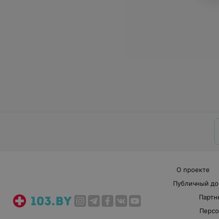
О проекте
Публичный до
Партн
Персо