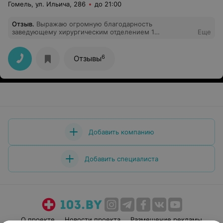
Гомель, ул. Ильича, 286
до 21:00
Отзыв
.
Выражаю огромную благодарность
заведующему хирургическим отделением 1
Еще
Дмитриенко Анатолию Анатольевичу и врачу-хирургу
Никифорову Ивану Владимировичу за
профессионализм, чуткое внимательное отношение.
6
Отзывы
Побольше бы таких врачей от Бога!
Добавить компанию
Добавить специалиста
О проекте
Новости проекта
Размещение рекламы