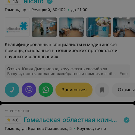
elicato
4.9
Гомель, пр-т Речицкий, 80-102
до 21:00
Квалифицированные специалисты и медицинская
помощь, основанная на клинических протоколах и
научных исследованиях
Отзыв
.
Юлия Дмитриевна, хочу сказать спасибо за
Вашу чуткость, желание разобраться и помочь в любой
Еще
ситуации, за вашу поддержку, благодаря которой
появился на свет мой малыш♥️. Очень рада, что нашла
своего врача.
Записаться
Отзывы
УЧРЕЖДЕНИЕ
Гомельская областная клиническая больница
4.6
Гомель, ул. Братьев Лизюковых, 5
Круглосуточно