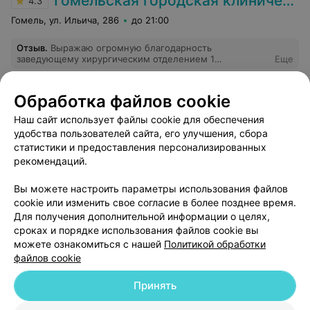
Гомельская городская клиническая больница №3
4.3
Гомель, ул. Ильича, 286
до 21:00
Отзыв
.
Выражаю огромную благодарность
заведующему хирургическим отделением 1
Еще
Дмитриенко Анатолию Анатольевичу и врачу-хирургу
Никифорову Ивану Владимировичу за
профессионализм, чуткое внимательное отношение.
6
Отзывы
Обработка файлов cookie
Побольше бы таких врачей от Бога!
Наш сайт использует файлы cookie для обеспечения
удобства пользователей сайта, его улучшения, сбора
статистики и предоставления персонализированных
рекомендаций.
Вы можете настроить параметры использования файлов
Добавить компанию
cookie или изменить свое согласие в более позднее время.
Для получения дополнительной информации о целях,
сроках и порядке использования файлов cookie вы
Добавить специалиста
можете ознакомиться с нашей
Политикой обработки
файлов cookie
Принять