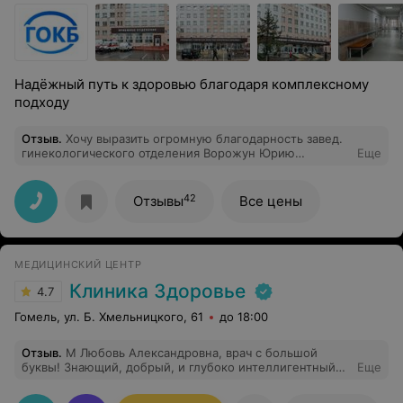
Надёжный путь к здоровью благодаря комплексному
подходу
Отзыв
.
Хочу выразить огромную благодарность завед.
гинекологического отделения Ворожун Юрию
Еще
Николаевичу, гинекологам Оксане Николаевне, Тамаре
Владимировне и всему медицинскому персоналу!
Искренне благодарю вас за ваш нелегкий труд,
42
Отзывы
Все цены
высокий профессионализм и чуткое отношение к
пациентам. Спасибо за то, что вы всегда рядом в
трудные моменты и помогаете нам вернуть здоровье».
Спасибо, что вернули мне здоровье и улыбку
МЕДИЦИНСКИЙ ЦЕНТР
Клиника Здоровье
4.7
Гомель, ул. Б. Хмельницкого, 61
до 18:00
Отзыв
.
М Любовь Александровна, врач с большой
буквы! Знающий, добрый, и глубоко интеллигентный
Еще
человек ! Горжусь, что есть такие врачи! Спасибо
вашей клинике за такого специалиста !