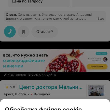
Цена по запросу
Отзыв
.
Хочу выразить благодарность врачу Андреюк!
(простите запомнила только фамилию) за такое
Еще
подробное объяснение и комментарии по поводу
холтеровского мониторирования!!! С теплой улыбкой
отвечала на все мои вопросы!!! Благодарю Сразу
10
Отзывы
видно,человек на своем месте!!! Проводила
холтеровское мониторирование в ЦГБ!
ЭФФЕКТИВНАЯ РЕКЛАМА НА САЙТЕ
Центр доктора Мельникова В.Н.
5.0
Брест, Щорса, 7
Выходной
Интимная пластика
Обработка файлов cookie