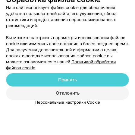
Все цены
Цена по запросу
Наш сайт использует файлы cookie для обеспечения
удобства пользователей сайта, его улучшения, сбора
статистики и предоставления персонализированных
Отзыв
.
Хочу выразить благодарность замечательному
рекомендаций.
доктору Николаю Вадимовичу за профессиональные и
Еще
личные качества! Ваша работа дарит непередаваемое
чувство уверенности в себе и красоты, я не перестаю
Вы можете настроить параметры использования файлов
любоваться своим результатом после отопластики.
19
Отзывы
cookie или изменить свое согласие в более позднее время.
Столько было страхов, переживаний и все их развеял
Для получения дополнительной информации о целях,
Николай Вадимович и буквально за час подарил мне
новые аккуратные ушки. Спасибо Вам, Николай
сроках и порядке использования файлов cookie вы
Вадимович! благодарных и довольных пациентов,
можете ознакомиться с нашей
Политикой обработки
пусть все получается и все будут красивы.
файлов cookie
Принять
Добавить компанию
Отклонить
Персональные настройки Cookie
Добавить специалиста