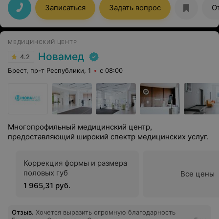
советую, кому нужен грамотный гинеколог.
Записаться
Задать вопрос
О
МЕДИЦИНСКИЙ ЦЕНТР
Новамед
4.2
Брест, пр-т Республики, 1
с 08:00
Многопрофильный медицинский центр,
предоставляющий широкий спектр медицинских услуг.
Коррекция формы и размера
половых губ
Все цены
1 965,31 руб.
Отзыв
.
Хочется выразить огромную благодарность