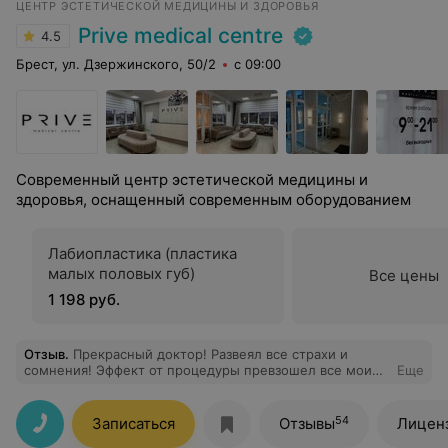
ЦЕНТР ЭСТЕТИЧЕСКОЙ МЕДИЦИНЫ И ЗДОРОВЬЯ
Prive medical centre
4.5
Брест, ул. Дзержинского, 50/2
с 09:00
Современный центр эстетической медицины и
здоровья, оснащенный современным оборудованием
Лабиопластика (пластика
малых половых губ)
Все цены
1 198 руб.
Отзыв
.
Прекрасный доктор! Развеял все страхи и
сомнения! Эффект от процедуры превзошел все мои
Еще
ожидания! Очень рада, что обратилась именно к Игорю
Михайловичу
54
Записаться
Отзывы
Лицен