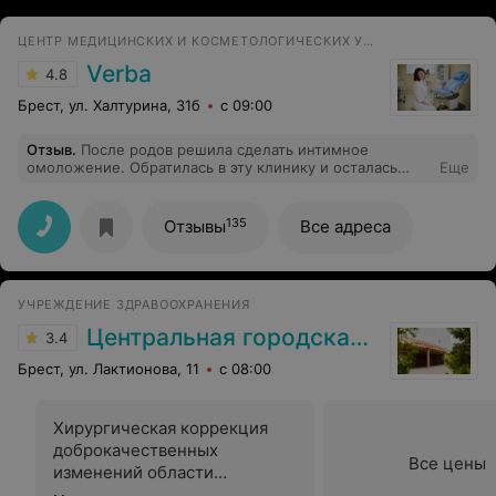
ЦЕНТР МЕДИЦИНСКИХ И КОСМЕТОЛОГИЧЕСКИХ УСЛУГ
Verba
4.8
Брест, ул. Халтурина, 31б
с 09:00
Отзыв
.
После родов решила сделать интимное
омоложение. Обратилась в эту клинику и осталась
Еще
довольна. Гинеколог настоящий профессионал своего
дела, выполнила процедуру безболезненно, а эффект
просто восхитительный.
135
Отзывы
Все адреса
УЧРЕЖДЕНИЕ ЗДРАВООХРАНЕНИЯ
Центральная городская больница
3.4
Брест, ул. Лактионова, 11
с 08:00
Хирургическая коррекция
доброкачественных
Все цены
изменений области
гениталий