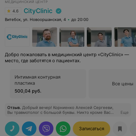
МЕДИЦИНСКИЙ ЦЕНТР
CityClinic
4.6
Витебск, ул. Новооршанская, 4
до 20:00
Добро пожаловать в медицинский центр «CityClinic» —
место, где заботятся о пациентах.
Интимная контурная
пластика
Все цены
500,04 руб.
Отзыв
.
Добрый вечер! Корниенко Алексей Сергееви,
Вы травмотолог с большой буквы. Никто кроме Вас
Еще
меня не мог грамотно проконсультировать и снять
боль в колено и убрать припухлость. Вы очень
классный, спасибо Вам большое. Буду Вас всем
Записаться
рекомендовать!