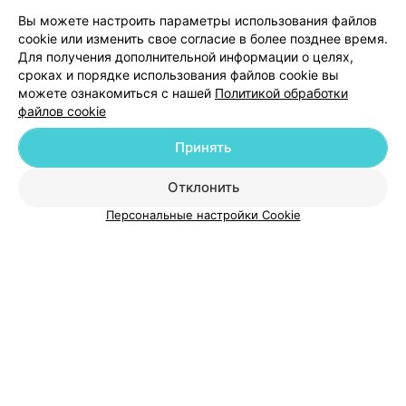
Добавить компанию
Вы можете настроить параметры использования файлов
cookie или изменить свое согласие в более позднее время.
Добавить специалиста
Для получения дополнительной информации о целях,
сроках и порядке использования файлов cookie вы
можете ознакомиться с нашей
Политикой обработки
файлов cookie
Принять
О проекте
Новости проекта
Размещение рекламы
Отклонить
Медицинский маркетинг
Публичный договор
Пользовательское соглашение
Способы оплаты
Персональные настройки Cookie
Вакансии
Партнеры
Написать руководителю 103.by
Написать в поддержку
Персональные настройки cookie
Обработка персональных данных