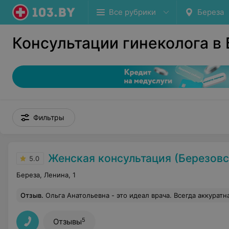
Все рубрики
Береза
Консультации гинеколога в
Фильтры
Женская консультация (Березовская централь
5.0
Береза, Ленина, 1
Отзыв
.
Ольга Анатольевна - это идеал врача. Всегда аккуратная и чуткая, бережно относится к пациентам, профессионально избирает тактику лечения с учетом пожеланий и особенностей пацие
5
Отзывы