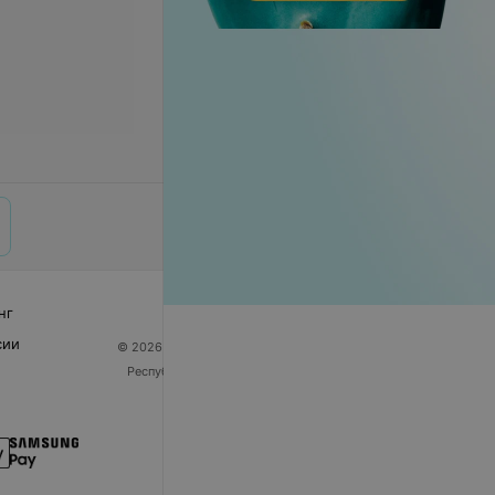
нг
сии
© 2026 ООО «Артокс Лаб», УНП 191700409
| 220012,
Республика Беларусь, г. Минск, улица Толбухина, 2,
пом. 16 | help@103.by
Служба поддержки
+375 291212755