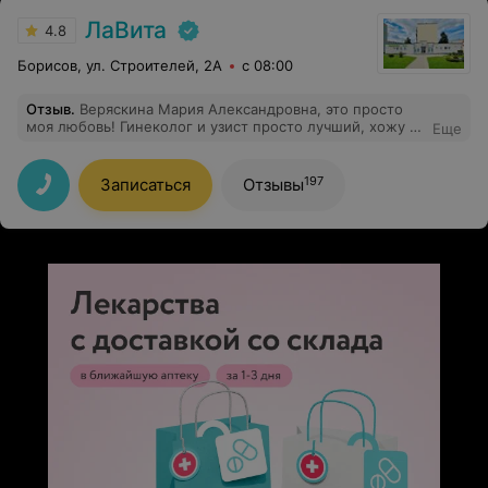
ЛаВита
4.8
Борисов, ул. Строителей, 2А
с 08:00
Отзыв
.
Веряскина Мария Александровна, это просто
моя любовь! Гинеколог и узист просто лучший, хожу с
Еще
превеликим удовольствием!!! И советом поможет и
подскажет как лучше!!! Мария Александровна, вы
лучшая!
197
Записаться
Отзывы