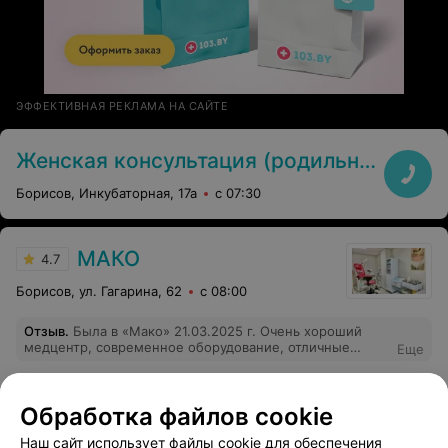
ЭФФЕКТИВНАЯ РЕКЛАМА НА САЙТЕ
Женская консультация (родильный дом Борисовской центральной районной больницы)
Борисов, Инкубаторная, 17а
с 07:30
МАКО
4.7
Борисов, ул. Гагарина, 62
с 08:00
Отзыв
.
Была в «Мако» 21.03.2025 г. Очень хороший
медцентр, современное оборудование, отличные
Еще
специалисты. Огромное спасибо врачу-терапевту
Дрощенко Виталию Владимировичу за терпение,
внимательное отношение и тщательное обследование.
68
Отзывы
Обработка файлов cookie
Ни одна моя медицинская проблема не была
оставлена без внимания. Назначенное лечение дало
Наш сайт использует файлы cookie для обеспечения
положительный результат. Теперь наблюдаться буду