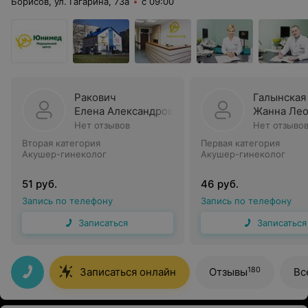
Борисов, ул. Гагарина, 73а
с 09:00
Ракович
Галынская
Елена Александровна
Жанна Лео
Нет отзывов
Нет отзыво
Вторая категория
Первая категория
Акушер-гинеколог
Акушер-гинеколог
51 руб.
46 руб.
Запись по телефону
Запись по телефону
Записаться
Записаться
180
Записаться онлайн
Отзывы
Вс