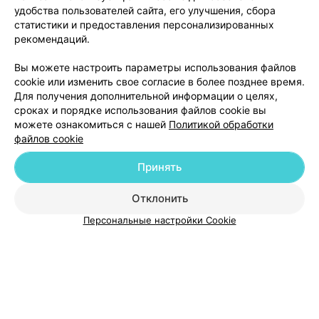
только у него.
удобства пользователей сайта, его улучшения, сбора
статистики и предоставления персонализированных
рекомендаций.
Вы можете настроить параметры использования файлов
cookie или изменить свое согласие в более позднее время.
ЭФФЕКТИВНАЯ РЕКЛАМА НА САЙТЕ
Для получения дополнительной информации о целях,
сроках и порядке использования файлов cookie вы
можете ознакомиться с нашей
Политикой обработки
файлов cookie
Принять
Добавить компанию
Отклонить
Персональные настройки Cookie
Добавить специалиста
О проекте
Новости проекта
Размещение рекламы