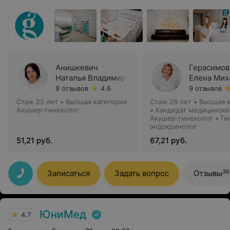
Анишкевич
Герасимов
Наталья Владимировна
Елена Мих
9 отзывов
4.6
9 отзывов
Стаж 25 лет
•
Высшая категория
Стаж 28 лет
•
Высшая к
Акушер-гинеколог
•
Кандидат медицински
Акушер-гинеколог • Ги
эндокринолог
51,21 руб.
67,21 руб.
36
Записаться
Задать вопрос
Отзывы
ЮниМед
4.7