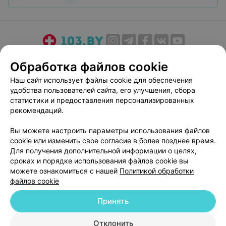
О проекте
Новости проекта
Размещение рекламы
Обработка файлов cookie
Медицинский маркетинг
Публичный договор
Наш сайт использует файлы cookie для обеспечения
Пользовательское соглашение
Способы оплаты
удобства пользователей сайта, его улучшения, сбора
Вакансии
Партнеры
статистики и предоставления персонализированных
рекомендаций.
Написать руководителю 103.by
Написать в поддержку
Вы можете настроить параметры использования файлов
cookie или изменить свое согласие в более позднее время.
Персональные настройки cookie
Для получения дополнительной информации о целях,
Обработка персональных данных
сроках и порядке использования файлов cookie вы
можете ознакомиться с нашей
Политикой обработки
файлов cookie
Принять
Отклонить
© 2026 ООО «Артокс Лаб», УНП 191700409
| 220012, Республика Беларусь,