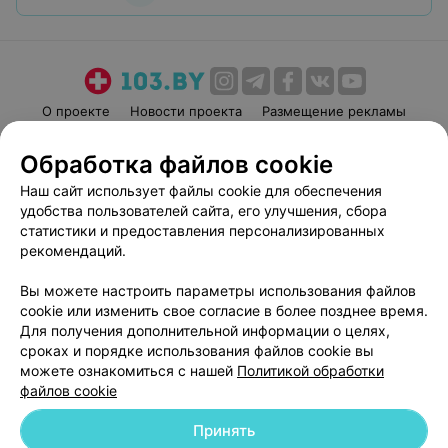
О проекте
Новости проекта
Размещение рекламы
Медицинский маркетинг
Публичный договор
Обработка файлов cookie
Пользовательское соглашение
Способы оплаты
Наш сайт использует файлы cookie для обеспечения
Вакансии
Партнеры
удобства пользователей сайта, его улучшения, сбора
Написать руководителю 103.by
статистики и предоставления персонализированных
рекомендаций.
Написать в поддержку
Персональные настройки cookie
Вы можете настроить параметры использования файлов
Обработка персональных данных
cookie или изменить свое согласие в более позднее время.
Для получения дополнительной информации о целях,
сроках и порядке использования файлов cookie вы
можете ознакомиться с нашей
Политикой обработки
файлов cookie
Принять
© 2026 ООО «Артокс Лаб», УНП 191700409
| 220012, Республика Беларусь,