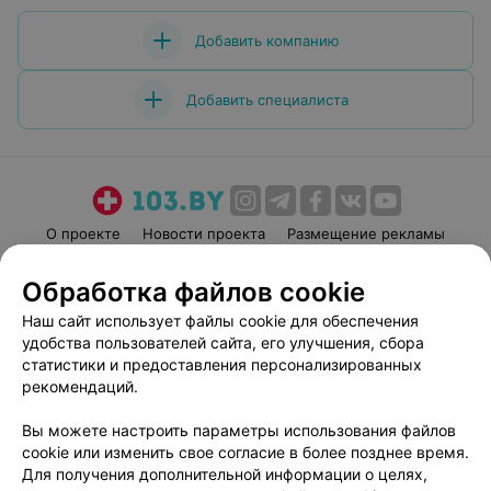
Добавить компанию
Добавить специалиста
О проекте
Новости проекта
Размещение рекламы
Медицинский маркетинг
Публичный договор
Обработка файлов cookie
Пользовательское соглашение
Способы оплаты
Наш сайт использует файлы cookie для обеспечения
Вакансии
Партнеры
удобства пользователей сайта, его улучшения, сбора
Написать руководителю 103.by
статистики и предоставления персонализированных
рекомендаций.
Написать в поддержку
Персональные настройки cookie
Вы можете настроить параметры использования файлов
Обработка персональных данных
cookie или изменить свое согласие в более позднее время.
Для получения дополнительной информации о целях,