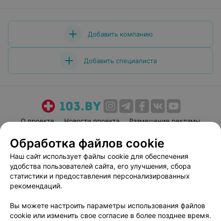
Добавить компанию
Добавить специалиста
О проекте
Новости проекта
Размещение рекламы
Медицинский маркетинг
Публичный договор
Обработка файлов cookie
Пользовательское соглашение
Способы оплаты
Наш сайт использует файлы cookie для обеспечения
Вакансии
Партнеры
удобства пользователей сайта, его улучшения, сбора
статистики и предоставления персонализированных
Написать руководителю 103.by
рекомендаций.
Написать в поддержку
Персональные настройки cookie
Вы можете настроить параметры использования файлов
cookie или изменить свое согласие в более позднее время.
Обработка персональных данных