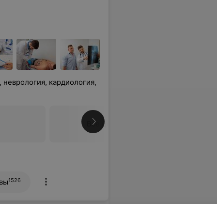
, неврология, кардиология,
Все цены
1526
вы