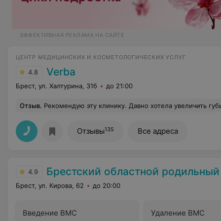
ЭФФЕКТИВНАЯ РЕКЛАМА НА САЙТЕ
ЦЕНТР МЕДИЦИНСКИХ И КОСМЕТОЛОГИЧЕСКИХ УСЛУГ
Verba
4.8
Брест, ул. Халтурина, 31б
до 21:00
Отзыв
.
Рекомендую эту клинику. Давно хотела увеличить губы, но очень боялась, что будет больно и результат огорчит. Но все-таки решилась... Кололи принцесс волюм, как порекомендовал врач (кстати очень милая и добрая женщина). Я осталась безумно довольна! Отека практически не было. Форма губ получилас
135
Отзывы
Все адреса
Брестский областной родильный
4.9
Брест, ул. Кирова, 62
до 20:00
Введение ВМС
Удаление ВМС