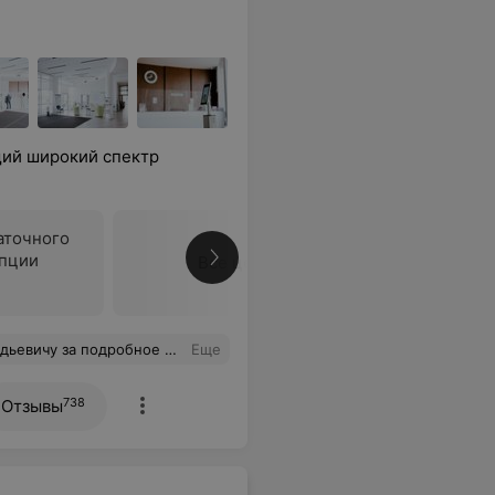
ий широкий спектр
аточного
епции
Все цены
нструкций, позитивный настрой и профессионализм.
Еще
738
Отзывы