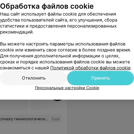
Обработка файлов cookie
Наш сайт использует файлы cookie для обеспечения
удобства пользователей сайта, его улучшения, сбора
статистики и предоставления персонализированных
рекомендаций.
 1
Вы можете настроить параметры использования файлов
cookie или изменить свое согласие в более позднее время.
Для получения дополнительной информации о целях,
сроках и порядке использования файлов cookie вы можете
ознакомиться с нашей
Политикой обработки файлов cookie
Отклонить
Принять
Персональные настройки Cookie
аточной
Все цены
 процедурным и постовым медсёстрам за круглосуточную заботу, санитаркам за чистоту, а заведующей отделением Ирине Васильевне — за создание такой отличной команды. Желаю вам крепкого здоровья и благодарных пациентов!
Еще