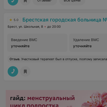
Отзывы
Все цены
Брестская городская больница 
5.0
Брест, ул. Школьная, 8
до 20:00
Введение ВМС
Удаление ВМС
уточняйте
уточняйте
Отзыв
.
Участковый терапевт был в отпуске, поэтому записалась на прием к Калишук Анне Петровне. Анна Петровна компетентно и эффективно помогла в решении моего вопроса. Очень отзы