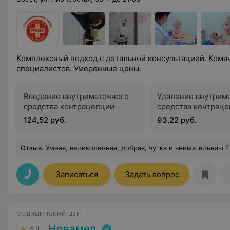
Комплексный подход с детальной консультацией. Ком
специалистов. Умеренные цены.
Введение внутриматочного
Удаление внутрим
средства контрацепции
средства контрац
124,52 руб.
93,22 руб.
Отзыв
.
Умная, великолепная, добрая, чутка и внимательнаы Елена Анатольевна! С таким профессионалом результат всегда положительный! Благодаря ей у
Записаться
Задать вопрос
МЕДИЦИНСКИЙ ЦЕНТР
Новамед
4.2