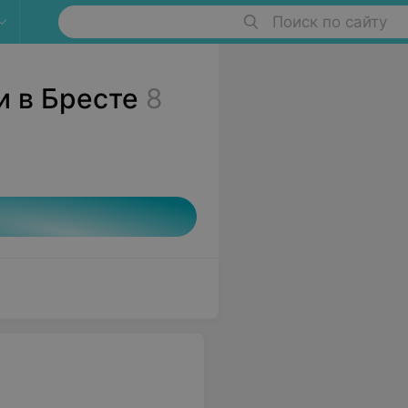
Поиск по сайту
и в Бресте
8