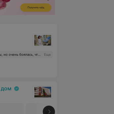
ь просто идеальная, как я и хотела! Большое спасибо вашей клинике за качественную работу, теперь буду ходить только к вам))
Еще
 дом
Все цены