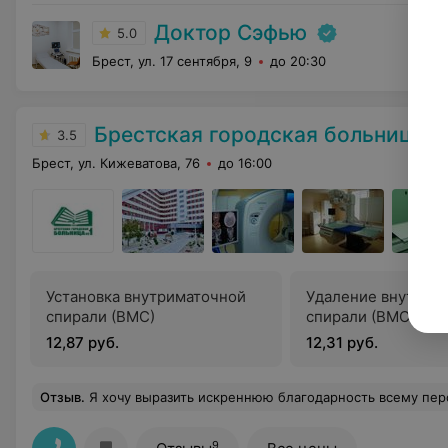
Доктор Сэфью
5.0
Брест, ул. 17 сентября, 9
до 20:30
Брестская городская больница №
3.5
Брест, ул. Кижеватова, 76
до 16:00
Установка внутриматочной
Удаление внутрим
спирали (ВМС)
спирали (ВМС)
12,87 руб.
12,31 руб.
Отзыв
.
Я хочу выразить искреннюю благодарность всему персоналу гинекологического отделения УЗ "Брестская городская больница №1" за высокий профессионализм, чуткость и внимательное отношение. Огромное спасибо моему лечащему врачу — Анатолию Михайловичу за проведённую операцию, за внимательность и профессионализм, а также старшей медицинской сестре Валентине Владимировне за внимательность, доброту и отзывчивость. Весь коллектив отделения работает слаженно, как единый механизм. Спасибо всему коллективу отделения:
9