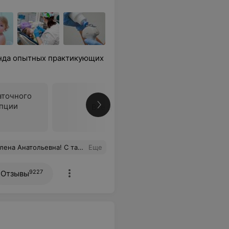
анда опытных практикующих
аточного
епции
Все цены
 нас появилась доченька! Планируем скоро вернуться ещё раз!
Еще
9227
Отзывы