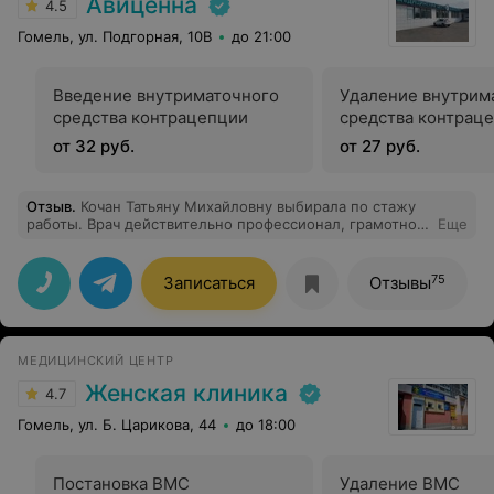
Авиценна
4.5
Гомель, ул. Подгорная, 10В
до 21:00
Введение внутриматочного
Удаление внутрим
средства контрацепции
средства контрац
от 32 руб.
от 27 руб.
Отзыв
.
Кочан Татьяну Михайловну выбирала по стажу
работы. Врач действительно профессионал, грамотное
Еще
лечение и необходимые к нему рекомендации. Только
положительный отзыв от посещения!
75
Записаться
Отзывы
МЕДИЦИНСКИЙ ЦЕНТР
Женская клиника
4.7
Гомель, ул. Б. Царикова, 44
до 18:00
Постановка ВМС
Удаление ВМС