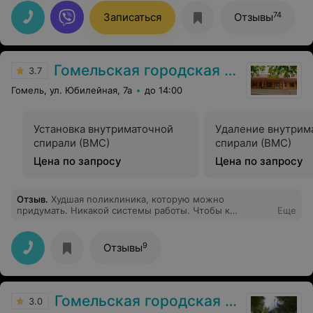
74
Записаться
Отзывы
Гомельская городская клиническая поликлиника №7
3.7
Гомель, ул. Юбилейная, 7а
до 14:00
Установка внутриматочной
Удаление внутрим
спирали (ВМС)
спирали (ВМС)
Цена по запросу
Цена по запросу
Отзыв
.
Худшая поликлиника, которую можно
придумать. Никакой системы работы. Чтобы к
Еще
терапевту записаться минимум неделя нужна.
Зарегистрироваться для онлайн записи - пришлось
идти в поликлинику, потому что на почту логин и
9
Отзывы
пароль не пришли. Пока зарегистрировалась
ближайшая запись через 1,5 недели. По телефону
можно записаться только утром день в день. Спасибо
если дозвонишься. А если нет, придётся идти утром в
Гомельская городская поликлиника №1
поликлинику и узнать, что сегодня твой врач вообще
3.0
не принимает. Сделайте уже что-нибудь! Не удивлюсь,