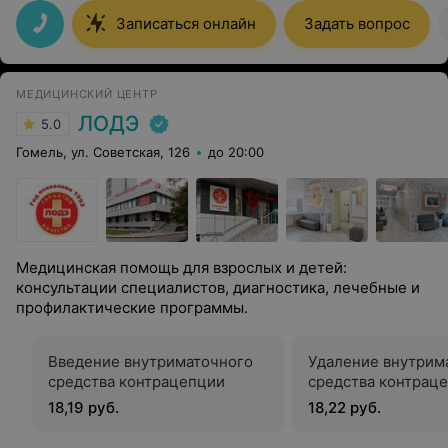
Очень внимательный доктор и я очень рада, что
попала на прием именно к Вам! Смело рекомендую
Записаться онлайн
Задать вопрос
всем, кто ищет квалифицированную помощь!
МЕДИЦИНСКИЙ ЦЕНТР
ЛОДЭ
5.0
Гомель, ул. Советская, 126
до 20:00
Медицинская помощь для взрослых и детей:
консультации специалистов, диагностика, лечебные и
профилактические программы.
Введение внутриматочного
Удаление внутрим
средства контрацепции
средства контрац
18,19 руб.
18,22 руб.