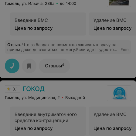
Гомель, ул. Ильича, 286а
до 14:00
если в этом районе самый высокий % больных людей.
Люди предпочитают не обследоваться и не ходить к
врачам, лишь бы не связываться с этой поликлиникой.
Введение ВМС
Удаление ВМС
Цена по запросу
Цена по запросу
Отзыв
.
Что за бардак не возможно записать к врачу на
прием даже до звониться не могу.Если идет гудок то
Еще
никто трубку не берет.Наведите порядок. Буду
жаловаться в облисполком может они помогут вам
навести порядок в поликлинике.
4
Отзывы
ГОКОД
3.1
Гомель, ул. Медицинская, 2
Выходной
Введение внутриматочного
Удаление ВМС
средства контрацепции
Цена по запросу
Цена по запросу