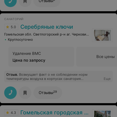
Отзывы
САНАТОРИЙ
Серебряные ключи
5.0
Гомельская обл. Светлогорский р-н аг. Чирковичи
Круглосуточно
Удаление ВМС
Все цены
Цена по запросу
Отзыв
.
Возмущает факт о не соблюдении норм
температуры воздуха в корпусах санатория
Еще
Серебряные ключи и Чайка на 27 сентября 2014 , хотя
по температурным нормам в гомельской области
отопление было запущено 22 сентября. Прошу
29
Отзывы
администрацию санатория решить этот вопрос.
Гомельская городская клиническая больница №3
4.3