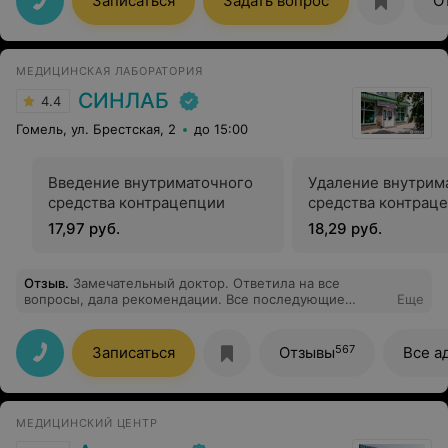
Записаться
Задать вопрос
О
МЕДИЦИНСКАЯ ЛАБОРАТОРИЯ
СИНЛАБ
4.4
Гомель, ул. Брестская, 2
до 15:00
Введение внутриматочного
Удаление внутрим
средства контрацепции
средства контрац
17,97 руб.
18,29 руб.
Отзыв
.
Замечательный доктор. Ответила на все
вопросы, дала рекомендации. Все последующие
Еще
проёмы только ней!!!!
567
Записаться
Отзывы
Все а
МЕДИЦИНСКИЙ ЦЕНТР