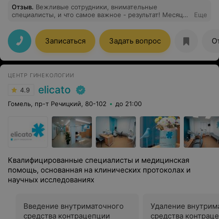
Отзыв
.
Вежливые сотрудники, внимательные
специалисты, и что самое важное - результат! Месяц
Еще
поисков и лечения, и один визит к отличному и
грамотному врачу. Спасибо отоневрологу и всему
коллективу
Записаться
Задать вопрос
О
ЦЕНТР ГИНЕКОЛОГИИ
elicato
4.9
Гомель, пр-т Речицкий, 80-102
до 21:00
Квалифицированные специалисты и медицинская
помощь, основанная на клинических протоколах и
научных исследованиях
Введение внутриматочного
Удаление внутрим
средства контрацепции
средства контрац