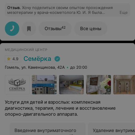
Отзыв
.
Хочу поделиться своим опытом прохождения
мезотерапии у врача-косметолога Ю. И. Я была
Еще
приятно удивлена заботливым и профессиональным
подходом. Врач подробно объяснил все этапы
процедуры и учел мои пожелания. Я очень довольна
42
Отзывы
Все цены
результатом и чувствую себя намного увереннее!
Обязательно вернусь на повторные процедуры.
Спасибо большое, Юлия Ивановна
МЕДИЦИНСКИЙ ЦЕНТР
Семёрка
4.9
Гомель, ул. Каменщикова, 42А
до 20:00
Услуги для детей и взрослых: комплексная
диагностика, терапия, лечение и восстановление
опорно-двигательного аппарата.
Введение внутриматочного
Удаление внутрим