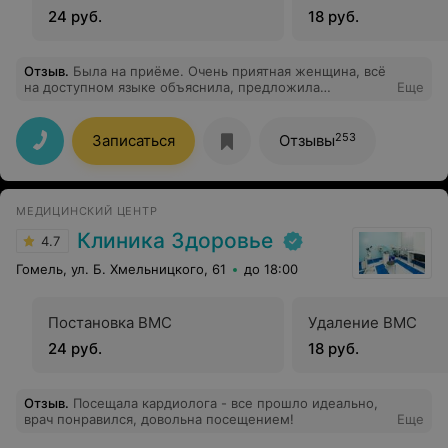
24 руб.
18 руб.
Отзыв
.
Была на приёме. Очень приятная женщина, всё
на доступном языке объяснила, предложила
Еще
дополнительные исследования. Я осталась всем
довольна. Спасибо!
253
Записаться
Отзывы
МЕДИЦИНСКИЙ ЦЕНТР
Клиника Здоровье
4.7
Гомель, ул. Б. Хмельницкого, 61
до 18:00
Постановка ВМС
Удаление ВМС
24 руб.
18 руб.
Отзыв
.
Посещала кардиолога - все прошло идеально,
врач понравился, довольна посещением!
Еще