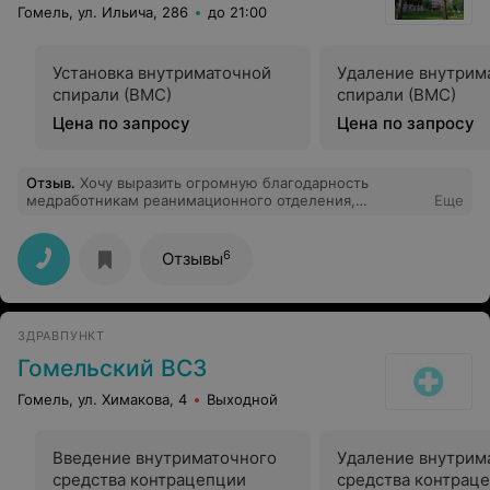
Гомель, ул. Ильича, 286
до 21:00
Установка внутриматочной
Удаление внутрим
спирали (ВМС)
спирали (ВМС)
Цена по запросу
Цена по запросу
Отзыв
.
Хочу выразить огромную благодарность
медработникам реанимационного отделения,
Еще
младшему и среднему персоналу неврологического
отделения и замечательному доктору Татьяне
Сергеевне за отзывчивость, качественное лечение,
6
Отзывы
профессиональный подход и бесценный труд! Успехов
вам, благополучия и здоровья!
ЗДРАВПУНКТ
Гомельский ВСЗ
Гомель, ул. Химакова, 4
Выходной
Введение внутриматочного
Удаление внутрим
средства контрацепции
средства контрац