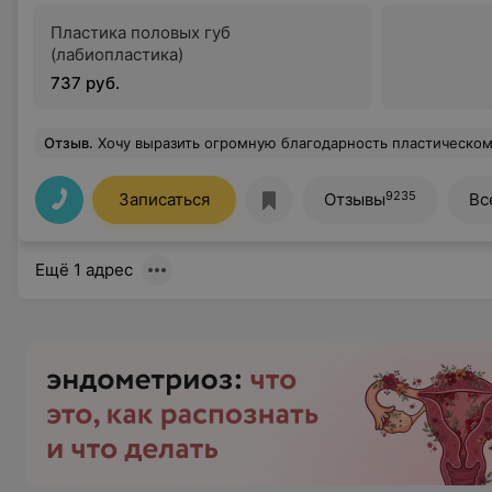
Пластика половых губ
(лабиопластика)
737 руб.
Отзыв
.
Хочу выразить огромную благодарность пластическому хирургу Пласконному Ивану Анатольевичу. Врач от Бога. Делала лабиопластику, все сделал на высшем уровне - результат просто бомба. В любое время на связи. Это профессионал высшего уровня.. да и с отличным ч
9235
Записаться
Отзывы
Вс
Ещё 1 адрес