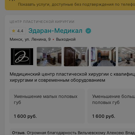
Показать услуги, доступные без подтверждения по телеф
ЦЕНТР ПЛАСТИЧЕСКОЙ ХИРУРГИИ
Эдаран-Медикал
4.4
Минск, ул. Ленина, 9
Выходной
Медицинский центр пластической хирургии с квалифи
хирургами и современным оборудованием
Уменьшение малых половых
Уменьшение боль
губ
половых губ
1 600 руб.
1 600 руб.
Отзыв
.
Огромная благодарность Вильчевскому Алексею Владимировичу за профессионализм и проделанную работу! любуюсь почти год своей грудью и не могу народоваться! что 