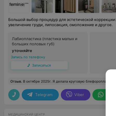
Большой выбор процедур для эстетической коррекции:
увеличение груди, липосакция, омоложение и другое.
Лабиопластика (пластика малых и
больших половых губ)
уточняйте
Запись по телефону
Записаться
Отзыв
.
В октябре 2025г. Я делала круговую блефоропластику и височную подтяжку. Основной мой запрос был - убрать малярные мешки. Долго выбирала врача и решила доверится Игорю Вячеславовичу. Сперва опичу сервис: 1. Очень трепетное и заботливое отношение всего персонала клиники в первые сутки после операции. 2. Игорь Вячеславович всегда на связи и всегда держит все под контролем. Уже прошел почти год и не было ни одного раза, чтобы доктор не ответил или забыл пациента:). Я очень придирчивый клиент и отдельное спасибо за терпение:) По самой операции: Если блефоропластика и подтяжка заметны результаты сразу (они отличные), то маляры это долгоиграющая истори
Telegram
Viber
What
МЕДИЦИНСКИЙ ЦЕНТР