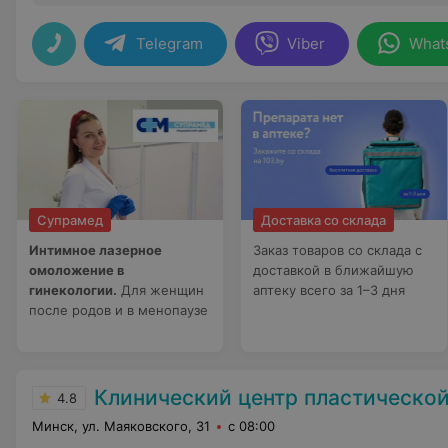
Telegram
Viber
What
Супрамед
Доставка со склада
Интимное лазерное
Заказ товаров со склада с
омоложение в
доставкой в ближайшую
гинекологии.
Для женщин
аптеку всего за 1–3 дня
после родов и в менопаузе
Клинический центр пластической хирургии и меди
4.8
Минск, ул. Маяковского, 31
с 08:00