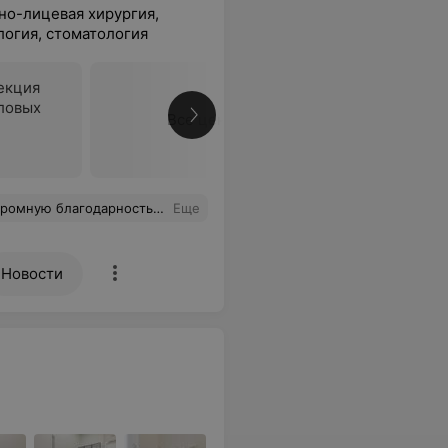
но-лицевая хирургия,
огия, стоматология
екция
ловых
Все цены
дуры, развеял сомнения и дал честные рекомендации. Обращаюсь уже не в первый раз, делала ринопластику и круговую подтяжку лица, все операции прошли идеально, реабилитация была лёгкой благодаря грамотным назначениям. Результат превзошёл все мои ожидания – естественная красота, гармоничные черты и полное ощущение уверенности в себе! Спасибо за ваш талант и золотые руки!
Еще
Новости