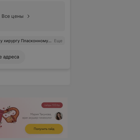
Все цены
увством юмора .. очень боялась - успокоил моментально. Все совсем не больно и быстрое заживление. Спасибо Вам!
Еще
е адреса