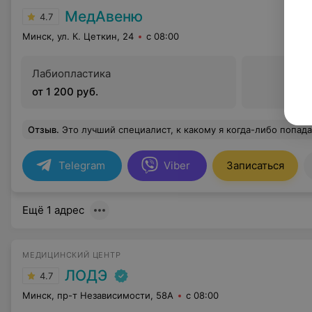
МедАвеню
4.7
Минск, ул. К. Цеткин, 24
с 08:00
Лабиопластика
от 1 200 руб.
Отзыв
.
Это лучший специалист, к какому я когда-либо попадала. Профессионал с большой буквы. Доверие стопроцентное! Ни одного лишнего назначения, все объяснения четкие и понятные даже для несведущего в медицине человека. Результат н
Telegram
Viber
Записаться
Ещё 1 адрес
МЕДИЦИНСКИЙ ЦЕНТР
ЛОДЭ
4.7
Минск, пр-т Независимости, 58А
с 08:00