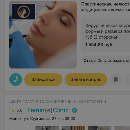
Пластическая, челюст
медицинская косметол
Хирургическая корр
формы и размера по
губ (2 стороны)
1 554,83 руб.
Отзыв
.
Хочу выразить огромную благодарность доктору Пудакевичу Игорю Вячеславовичу за его профессионализм, чуткость и невероятное мастерство! С первого приёма я поняла, что попала в надёжные руки – доктор внимательно выслушал мои пожелания, подробно объяснил все этапы проце
Записаться
Задать вопрос
ЦЕНТР ПЛАСТИЧЕСКОЙ ХИРУРГИИ И КОСМЕТОЛОГИИ
Femin(e)Clinic
5.0
Минск, ул. Сурганова, 27
с 09:00