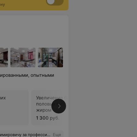
ону
цированными, опытными
ших
Увеличение больших
половых губ собственным
В
жиром
1 300 руб.
было ДО и как красиво СЕЙЧАС! Успехов и удачи Вам на жизненном пути!
Еще