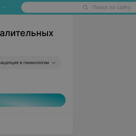
Поиск по сайту
палительных
рацепция в гинекологии