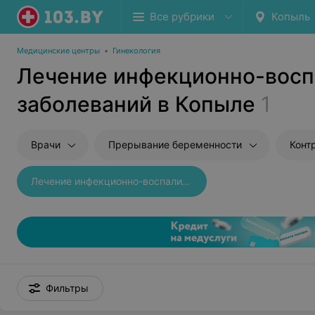
Все рубрики
Копыль
Медицинские центры
•
Гинекология
Лечение инфекционно-вос
заболеваний в Копыле
1
Врачи
Прерывание беременности
Конт
Лечение инфекционно-воспалительных заболеваний
Фильтры