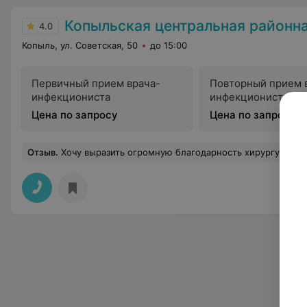
Копыльская центральная районная
4.0
Копыль, ул. Советская, 50
до 15:00
Первичный прием врача-
Повторный прием 
инфекциониста
инфекциониста
Цена по запросу
Цена по запросу
Отзыв
.
Хочу выразить огромную благодарность хирургу И.А.за профессионализм и эмпатию к маленьким пациентам!!!10. 06.2026 врач зашивал рану на ноге сыну, на протяжении всего процесса специалист успокаивал и подбадривал р