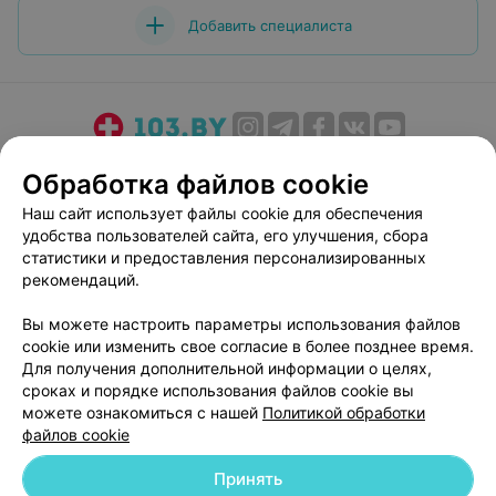
Добавить специалиста
О проекте
Новости проекта
Размещение рекламы
Обработка файлов cookie
Медицинский маркетинг
Публичный договор
Наш сайт использует файлы cookie для обеспечения
Пользовательское соглашение
Способы оплаты
удобства пользователей сайта, его улучшения, сбора
Вакансии
Партнеры
статистики и предоставления персонализированных
рекомендаций.
Написать руководителю 103.by
Написать в поддержку
Вы можете настроить параметры использования файлов
cookie или изменить свое согласие в более позднее время.
Персональные настройки cookie
Для получения дополнительной информации о целях,
Обработка персональных данных
сроках и порядке использования файлов cookie вы
можете ознакомиться с нашей
Политикой обработки
файлов cookie
Принять