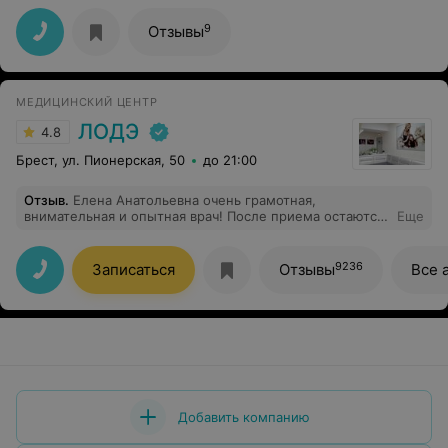
9
Отзывы
МЕДИЦИНСКИЙ ЦЕНТР
ЛОДЭ
4.8
Брест, ул. Пионерская, 50
до 21:00
Отзыв
.
Елена Анатольевна очень грамотная,
внимательная и опытная врач! После приема остаются
Еще
только положительные эмоции!
9236
Записаться
Отзывы
Все 
Добавить компанию