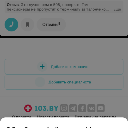
Отзыв
.
Это лучше чем в 508, поверьте! Там
пенсионеры не пропустят к терминалу за талончиком,
Еще
стоят на улице и создают очередь с 5 утра. Их тоже
понять можно, бояться до 9.30 не успеть сдать
анализы.Как предложение продлите время сдачи
8
Отзывы
анализов, сделайте для пенсионеров отдельный
кабинет или указывайте время прихода на анализы с 10
до 11. На работу не успеваешь. Врачи все очень
хорошие и отзывчивые.
Добавить компанию
Добавить специалиста
О проекте
Новости проекта
Размещение рекламы
Медицинский маркетинг
Публичный договор