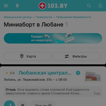
Медицинские центры
•
Гинекология
•
Прерывание беременности
Миниаборт в Любане
1
Фильтры
Карта
Любанская центральная районная больница
3.9
Любань, ул. Первомайская, 97а
с 08:00
Отзыв
.
Хочу выразить слова огромной благодарности
заместителю главного врача Стоматиной Юлии
Еще
Ивановне за высокий профессионализм, сердечную
теплоту, добросовестное исполнение своих
служебных обязанностей, чуткое и доброжелательное
20
Отзывы