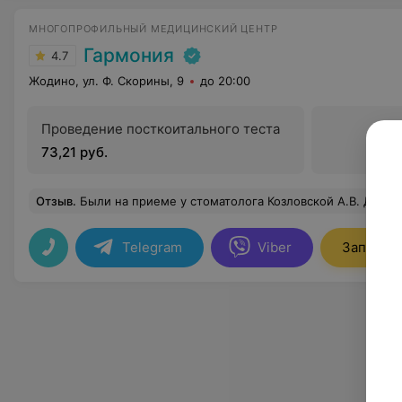
МНОГОПРОФИЛЬНЫЙ МЕДИЦИНСКИЙ ЦЕНТР
Гармония
4.7
Жодино, ул. Ф. Скорины, 9
до 20:00
Проведение посткоитального теста
73,21 руб.
Отзыв
.
Были на приеме у стоматолога Козловской А.В. Доктор сразу расположила ребенка к себе (раньше совсем никак не получалось лечить зубы, кроме как с помощью в/в наркоза!),что мне сразу понравилось. Лечение было сложным, трёхканальный постоянный зуб...Лечение было в несколько этапов,но хочу отметить,что мой ребенок уже не боялся, и сразу шел на контакт!! Спасибо доктору за профессио
Telegram
Viber
Записать