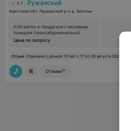
Ружанский
4.3
Брестская обл. Пружанский р-н д. Заполье
УЗИ матки и придатков с мочевым
пузырем (трансабдоминально)
Цена по запросу
Отзыв
.
Отдыхали с дочкой 13 лет с 17 по 29 августа 2025 года. Территория-большая, ухоженная, множество цветов, шикарный сосновый парк, красивая береговая линия, обустроенный пляж, спортивные площадки. Мы жили в Минском корпусе. Номер скромный, но комфортный. Застекленный балкон со столом и стульями. Есть сушилка для белья. Уборка ежедневная, горничные внимательные. Процедур мы брали мало. Поэтому могу оценить подводный массаж, бесконтактный массаж *Посейдон*, лимфомат. Хорошо и полезно. Из минусов. ЕДА Это столовская еда, не имеющая ничего общего с едой для отдыхающих. Изжога, ди Подливы, панировка, недожареные куриные ножки или бедрышки плюс отвратительный кофе свое дело сдела
21
Отзывы