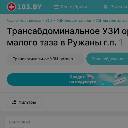
Все рубрики
Ружаны г
Медицинские центры
•
УЗИ
•
УЗИ половых органов
•
УЗИ органов малого
Трансабдоминальное УЗИ о
малого таза в Ружаны г.п.
1
Трансвагинальное УЗИ органов малого таза
Фильтры
САНАТОРИЙ