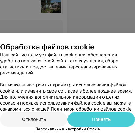
Все цены
Обработка файлов cookie
Наш сайт использует файлы cookie для обеспечения
ют для изжоги и диареи Во время приёма пищи вся столовая в запахе антисептик. От него не скрыться. Просили старшую медсестру повлиять на этот вопрос,она ответила, что все по санпину. Но это не правда. В бассейне 3 душевые,плохо работающие фены и толпа желающих помыться. Вернуться не хочется.
Еще
удобства пользователей сайта, его улучшения, сбора
статистики и предоставления персонализированных
рекомендаций.
Вы можете настроить параметры использования файлов
cookie или изменить свое согласие в более позднее время.
Для получения дополнительной информации о целях,
сроках и порядке использования файлов cookie вы можете
ознакомиться с нашей
Политикой обработки файлов cookie
Отклонить
Принять
Персональные настройки Cookie