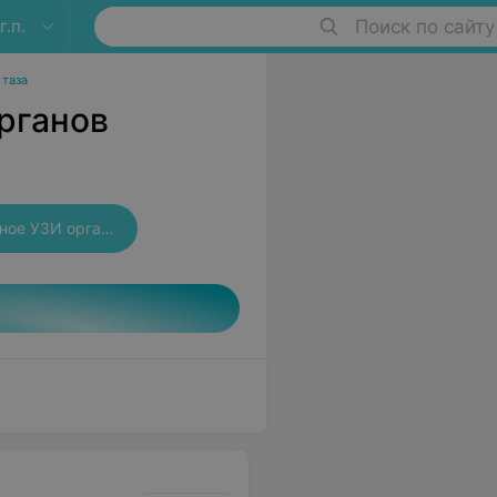
.п.
Поиск по сайту
 таза
рганов
Трансабдоминальное УЗИ органов малого таза