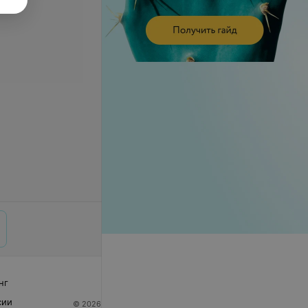
нг
сии
© 2026 ООО «Артокс Лаб», УНП 191700409
| 220012,