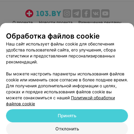
О проекте
Новости проекта
Размещение рекламы
Медицинский маркетинг
Публичный договор
Обработка файлов cookie
Пользовательское соглашение
Способы оплаты
Наш сайт использует файлы cookie для обеспечения
Вакансии
Партнеры
удобства пользователей сайта, его улучшения, сбора
статистики и предоставления персонализированных
Написать руководителю 103.by
рекомендаций.
Написать в поддержку
Персональные настройки cookie
Вы можете настроить параметры использования файлов
cookie или изменить свое согласие в более позднее время.
Обработка персональных данных
Для получения дополнительной информации о целях,
сроках и порядке использования файлов cookie вы
можете ознакомиться с нашей
Политикой обработки
файлов cookie
Принять
© 2026 ООО «Артокс Лаб», УНП 191700409
| 220012, Республика Беларусь,
Отклонить
г. Минск, улица Толбухина, 2, пом. 16 | help@103.by