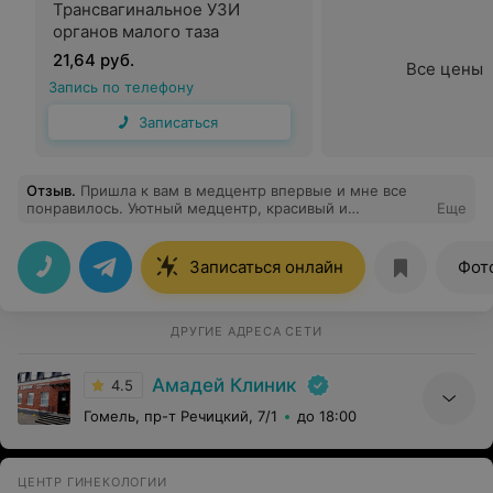
Трансвагинальное УЗИ
органов малого таза
21,64 руб.
Все цены
Запись по телефону
Записаться
Отзыв
.
Пришла к вам в медцентр впервые и мне все
понравилось. Уютный медцентр, красивый и
Еще
аккуратный. Все специалисты квалифицированные,
грамотные, с большим опытом работы. Спасибо!
Записаться онлайн
Фот
ДРУГИЕ АДРЕСА СЕТИ
Амадей Клиник
4.5
Гомель, пр-т Речицкий, 7/1
до 18:00
ЦЕНТР ГИНЕКОЛОГИИ