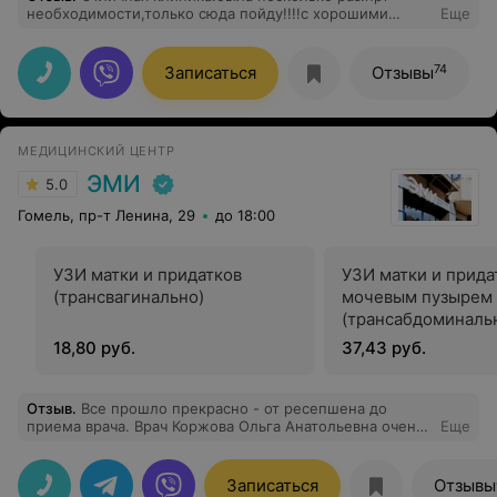
необходимости,только сюда пойду!!!!с хорошими
Еще
ценами и очень замечательными
специалистами,которые все объясняют,доступно,если
не понятно.очент хорошее отношение .рекомендую
74
Записаться
Отзывы
это место.
МЕДИЦИНСКИЙ ЦЕНТР
ЭМИ
5.0
Гомель, пр-т Ленина, 29
до 18:00
УЗИ матки и придатков
УЗИ матки и прида
(трансвагинально)
мочевым пузырем
(трансабдоминаль
трансвагинально)
18,80 руб.
37,43 руб.
Отзыв
.
Все прошло прекрасно - от ресепшена до
приема врача. Врач Коржова Ольга Анатольевна очень
Еще
внимательный (или внимательная). Все по делу, УЗИ
сразу и анализы тут же. Сервис на высоте!
Рекомендую!
Записаться
Отзывы