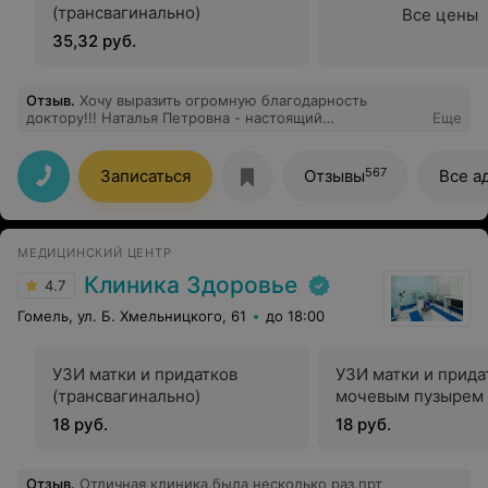
(трансвагинально)
Все цены
35,32 руб.
Отзыв
.
Хочу выразить огромную благодарность
доктору!!! Наталья Петровна - настоящий
Еще
профессионал, чуткий человек, готовый прийти на
помощь в сложной ситуации! Попала на УЗИ к ней
случайно, за это время получила полную консультацию
567
Записаться
Отзывы
Все а
врача акушера-гинеколога! Она помогла справиться с
моей проблемой, безошибочно поставив диагноз.
Теперь только к Вам, доктор! Огромное спасибо за
Ваш труд!!!
МЕДИЦИНСКИЙ ЦЕНТР
Клиника Здоровье
4.7
Гомель, ул. Б. Хмельницкого, 61
до 18:00
УЗИ матки и придатков
УЗИ матки и прида
(трансвагинально)
мочевым пузырем
18 руб.
18 руб.
Отзыв
.
Отличная клиника.была несколько раз.прт