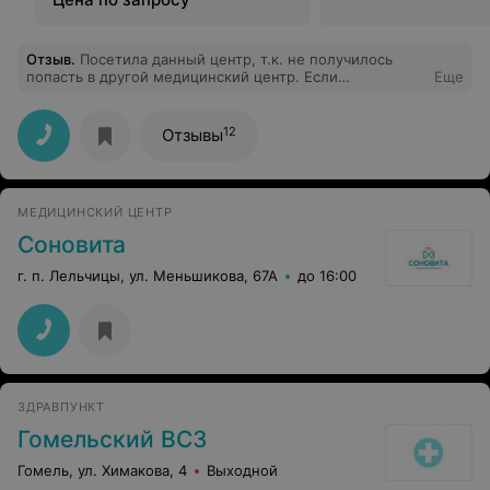
Отзыв
.
Посетила данный центр, т.к. не получилось
попасть в другой медицинский центр. Если
Еще
необходимо пройти УЗИ - всегда только сюда.
Отличный специалист, все быстро, аккуратно. Прием
прошел хорошо, мне все понравилось.
12
Отзывы
МЕДИЦИНСКИЙ ЦЕНТР
Соновита
г. п. Лельчицы, ул. Меньшикова, 67А
до 16:00
ЗДРАВПУНКТ
Гомельский ВСЗ
Гомель, ул. Химакова, 4
Выходной