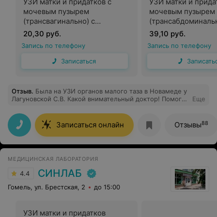
УЗИ матки и придатков с
УЗИ матки и прида
мочевым пузырем
мочевым пузырем
(трансвагинально) с
(трансабдоминаль
дуплексным сканированием
трансвагинально) 
20,30 руб.
39,10 руб.
сосудов в гинекологии
дуплексным скани
Запись по телефону
Запись по телефону
сосудов в гинекол
Записаться
Записать
Отзыв
.
Была на УЗИ органов малого таза в Новамеде у
Лагуновской С.В. Какой внимательный доктор! Помогла
Еще
разобраться со всеми проблемами, ответила на все
волнующие вопросы. Отличный специалист и
профессионал своего дела!
88
Записаться онлайн
Отзывы
МЕДИЦИНСКАЯ ЛАБОРАТОРИЯ
СИНЛАБ
4.4
Гомель, ул. Брестская, 2
до 15:00
УЗИ матки и придатков