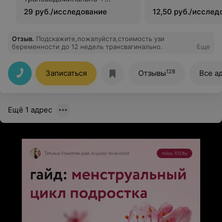
трансвагинально
29 руб./исследование
12,50 руб./исслед
Отзыв
.
Подскажите,пожалуйста,стоимость узи
беременности до 12 недель трансвагинально.
Еще
128
Записаться
Отзывы
Все а
Ещё 1 адрес