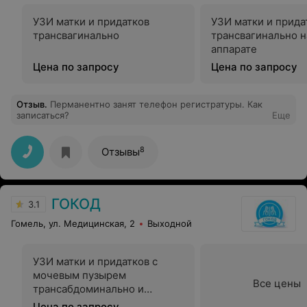
УЗИ матки и придатков
УЗИ матки и прида
трансвагинально
трансвагинально н
аппарате
Цена по запросу
Цена по запросу
Отзыв
.
Перманентно занят телефон регистратуры. Как
записаться?
Еще
8
Отзывы
ГОКОД
3.1
Гомель, ул. Медицинская, 2
Выходной
УЗИ матки и придатков с
мочевым пузырем
Все цены
трансабдоминально и
трансвагинально
Цена по запросу