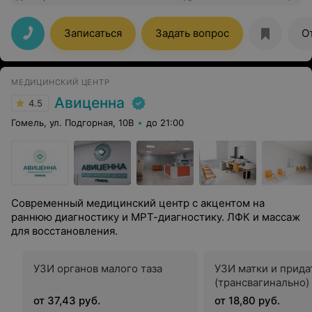
с ней не чувствуется неловкости. Она первая, кто
выставил мне верный диагноз по узи. Рекомендую.
Записаться
Задать вопрос
О
МЕДИЦИНСКИЙ ЦЕНТР
Авиценна
4.5
Гомель, ул. Подгорная, 10В
до 21:00
Современный медицинский центр с акцентом на
раннюю диагностику и МРТ-диагностику. ЛФК и массаж
для восстановления.
УЗИ органов малого таза
УЗИ матки и прида
(трансвагинально)
от 37,43 руб.
от 18,80 руб.