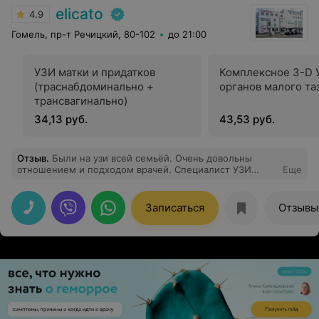
elicato
4.9
Гомель, пр-т Речицкий, 80-102
до 21:00
УЗИ матки и придатков
Комплексное 3-D 
(траснабдоминально +
органов малого та
трансвагинально)
34,13 руб.
43,53 руб.
Отзыв
.
Были на узи всей семьёй. Очень довольны
отношением и подходом врачей. Специалист УЗИ
Еще
внимательно и терпеливо обследовал детей, все
рассказал и дал рекомендации. Интересно смотреть на
экране ход УЗИ)) Дети были под присмотром во время
Записаться
Отзывы
моего осмотра, я была приятно удивлена. Рекомендую
всем, и сами придём не раз! Приятно, что открываются
такие мед центры. Процветания