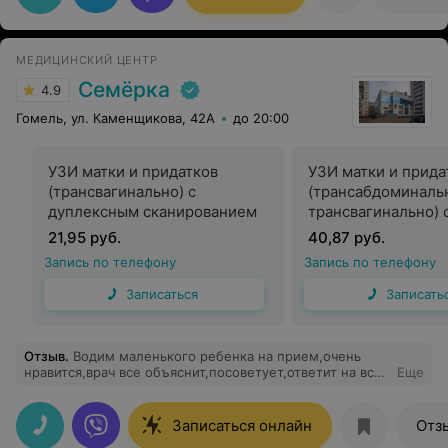
МЕДИЦИНСКИЙ ЦЕНТР
Семёрка
4.9
Гомель, ул. Каменщикова, 42А
до 20:00
УЗИ матки и придатков
УЗИ матки и прида
(трансвагинально) с
(трансабдоминаль
дуплексным сканированием
трансвагинально) 
дуплексным скани
21,95 руб.
40,87 руб.
Запись по телефону
Запись по телефону
Записаться
Записать
Отзыв
.
Водим маленького ребенка на прием,очень
нравится,врач все объяснит,посоветует,ответит на все
Еще
вопросы.
Записаться онлайн
Отз