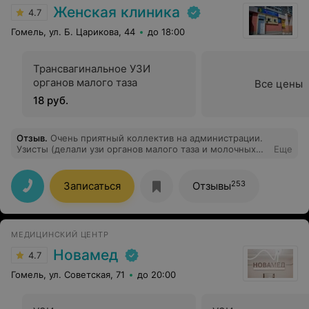
Ваши золотые руки и добрые сердца.
Женская клиника
4.7
Гомель, ул. Б. Царикова, 44
до 18:00
Трансвагинальное УЗИ
органов малого таза
Все цены
18 руб.
Отзыв
.
Очень приятный коллектив на администрации.
Узисты (делали узи органов малого таза и молочных
Еще
желез ) все подробно и спокойно объяснили,ответили
на все вопросы, никаких предметов личной гигиены с
собой не надо приносить - все на месте дают. в самой
253
Записаться
Отзывы
клинике чисто, уютно, ровно по времени
приняли,ждать не пришлось. Цены приятные ! Только
положительные эмоции,будем ходить сюда теперь )
МЕДИЦИНСКИЙ ЦЕНТР
Новамед
4.7
Гомель, ул. Советская, 71
до 20:00