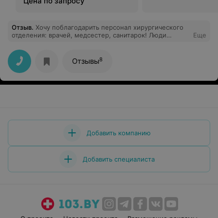
Цена по запросу
Отзыв
.
Хочу поблагодарить персонал хирургического
отделения: врачей, медсестер, санитарок! Люди
Еще
замечательные, внимательные, добрые! Особую
благодарность зав.отделения С. А, А. А, медсестре К.
Здоровья вам и вашим семьям!
8
Отзывы
Добавить компанию
Добавить специалиста