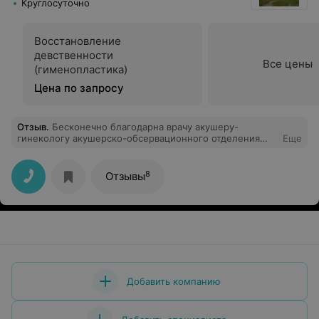
Круглосуточно
Восстановление
девственности
Все цены
(гименопластика)
Цена по запросу
Отзыв
.
Бесконечно благодарна врачу акушеру-
гинекологу акушерско-обсервационного отделения
Еще
БСМП Клыбик Е.М. за своевременную
квалифицированную помощь в появлении на свет моей
доченьки. Спасибо, что Вы быстро принимаете самые
8
Отзывы
нужные в это время решения, которые потом
показывают результат. Низкий поклон за Ваш труд.
Добавить компанию