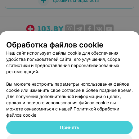
Добавить специалиста
О проекте
Новости проекта
Размещение рекламы
Обработка файлов cookie
Медицинский маркетинг
Публичный договор
Наш сайт использует файлы cookie для обеспечения
Пользовательское соглашение
Способы оплаты
удобства пользователей сайта, его улучшения, сбора
Вакансии
Партнеры
статистики и предоставления персонализированных
рекомендаций.
Написать руководителю 103.by
Написать в поддержку
Вы можете настроить параметры использования файлов
cookie или изменить свое согласие в более позднее время.
Персональные настройки cookie
Для получения дополнительной информации о целях,
Обработка персональных данных
сроках и порядке использования файлов cookie вы
можете ознакомиться с нашей
Политикой обработки
файлов cookie
Принять