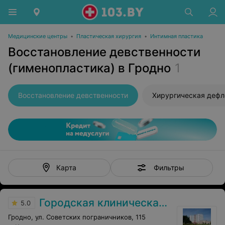
Медицинские центры
•
Пластическая хирургия
•
Интимная пластика
Восстановление девственности
(гименопластика) в Гродно
1
Восстановление девственности
Хирургическая деф
Фильтры
Карта
Городская клиническая больница скорой медицинской помощи г. Гродно
5.0
Гродно, ул. Советских пограничников, 115