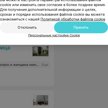
исследований,
cookie или изменить свое согласие в более позднее время.
и др.
Для получения дополнительной информации о целях,
сроках и порядке использования файлов cookie вы можете
ибо большое за ваш труд
Еще
ознакомиться с нашей
Политикой обработки файлов cookie
Отклонить
Принять
 цены
Персональные настройки Cookie
ница
ние составило 7-10 минут! Разве так делается?
Еще