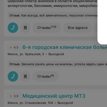
Широкий спектр анализов в области общеклинических 
аллергологии, биохимии, иммунологии, микробиологии 
Отзыв
.
Как всегда, всё замечательно, персонал отличный, спас
1139
Отзывы
Все адреса
Все
6-я городская клиническая боль
4.5
Минск, ул. Уральская, 5
Выходной
Отзыв
.
Звонила узнать цены на анализы, успела задать один вопрос и женщина скинула трубку. Это при том, что ожида
48
Отзывы
Медицинский центр МТЗ
3.9
Минск, ул. Стахановская, 10А
Выходной