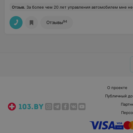
Отзыв
.
За более чем 20 лет управления автомобилем мне неоднократно приходилось проходить водительскую комиссию в разных медицинских учреждениях г Минска. Визит к врачу - это головная боль, а на медкомиссию, к нескольким -это мигрень. Тем приятнее для меня было получение необходимой справки в поликлинике при минском МТЗ. Меня встретили в атмосфере доброжелательсности, внимания, начиная от сотрудников гардероба и кончая председателем комиссии ( К.в. Скриган). Документы оперативно принимает милая секретарь комиссии Л.В.Тяглик и передаёт специалистам. Они внимательны и профессиональны. Зрение мне проверили на современной апп
94
Отзывы
О проекте
Публичный до
Партн
Персо