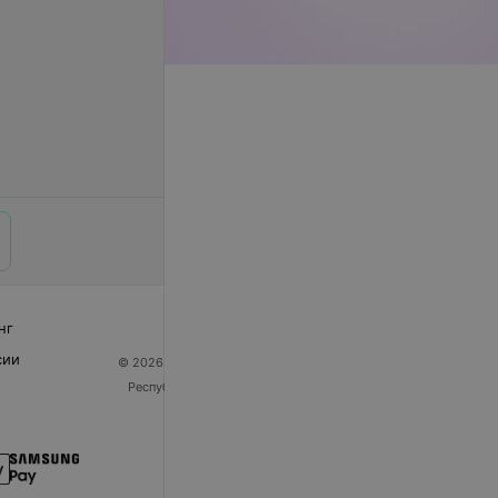
нг
сии
© 2026 ООО «Артокс Лаб», УНП 191700409
| 220012,
Республика Беларусь, г. Минск, улица Толбухина, 2,
пом. 16 | help@103.by
Служба поддержки
+375 291212755