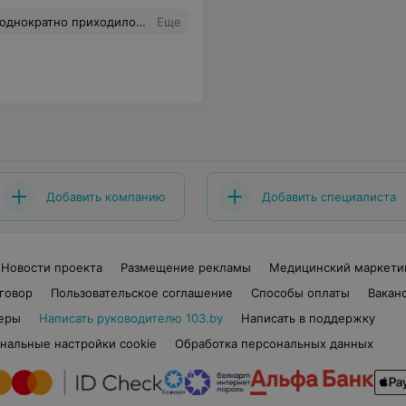
аратуре, как будто перед операцией. Под кабинетами не нужно сидеть (если вы заказали время заранее). И все врачи улыбаются, как будто они получили премию в размере годовой зарплаты, чего я им от всей души делаю. С наступающим рождеством и Новым годом. Элеонора
Еще
Добавить компанию
Добавить специалиста
Новости проекта
Размещение рекламы
Медицинский маркети
говор
Пользовательское соглашение
Способы оплаты
Вакан
еры
Написать руководителю 103.by
Написать в поддержку
нальные настройки cookie
Обработка персональных данных