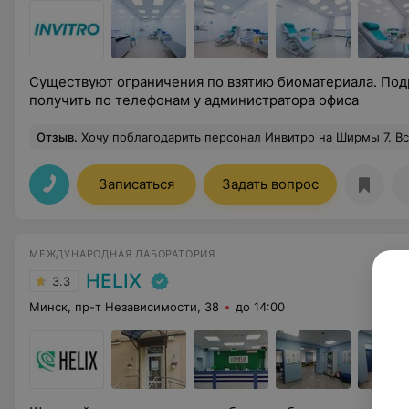
Существуют ограничения по взятию биоматериала. П
получить по телефонам у администратора офиса
Отзыв
.
Хочу поблагодарить персонал Инвитро на Ширмы 7. Все выполняется очень профессионально и оперативно. Люблю сдавать анализы именно у них, т.к. уверена в достоверности рез
Записаться
Задать вопрос
МЕЖДУНАРОДНАЯ ЛАБОРАТОРИЯ
HELIX
3.3
Минск, пр-т Независимости, 38
до 14:00