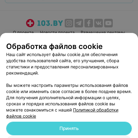
О проекте
Новости проекта
Размещение рекламы
Медицинский маркетинг
Публичный договор
Обработка файлов cookie
Пользовательское соглашение
Способы оплаты
Наш сайт использует файлы cookie для обеспечения
Вакансии
Партнеры
удобства пользователей сайта, его улучшения, сбора
статистики и предоставления персонализированных
Написать руководителю 103.by
рекомендаций.
Написать в поддержку
Персональные настройки cookie
Вы можете настроить параметры использования файлов
cookie или изменить свое согласие в более позднее время.
Обработка персональных данных
Для получения дополнительной информации о целях,
сроках и порядке использования файлов cookie вы
можете ознакомиться с нашей
Политикой обработки
файлов cookie
Принять
© 2026 ООО «Артокс Лаб», УНП 191700409
| 220012, Республика Беларусь,