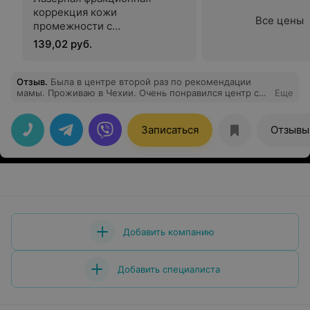
коррекция кожи
Все цены
промежности с
использованием СО2-лазера
139,02 руб.
(лифтинг больших половых
губ)
Отзыв
.
Была в центре второй раз по рекомендации
мамы. Проживаю в Чехии. Очень понравился центр с
Еще
эстетической точки зрения и , а после консультации
врача гинеколога Герасимович Е.М мои
положительные впечатления только усилились
Записаться
Отзывы
профессиональными компетенциями Елены
Михайловны. Спасибо за сервис и профессионализм.
Добавить компанию
Добавить специалиста