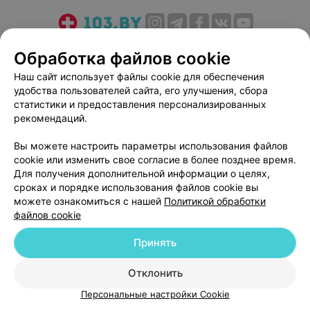
О проекте
Новости проекта
Размещение рекламы
Обработка файлов cookie
Медицинский маркетинг
Публичный договор
Наш сайт использует файлы cookie для обеспечения
Пользовательское соглашение
Способы оплаты
удобства пользователей сайта, его улучшения, сбора
Вакансии
Партнеры
статистики и предоставления персонализированных
рекомендаций.
Написать руководителю 103.by
Написать в поддержку
Вы можете настроить параметры использования файлов
cookie или изменить свое согласие в более позднее время.
Персональные настройки cookie
Для получения дополнительной информации о целях,
Обработка персональных данных
сроках и порядке использования файлов cookie вы
можете ознакомиться с нашей
Политикой обработки
файлов cookie
Принять
Отклонить
© 2026 ООО «Артокс Лаб», УНП 191700409
| 220012, Республика Беларусь,
г. Минск, улица Толбухина, 2, пом. 16 | help@103.by
Персональные настройки Cookie