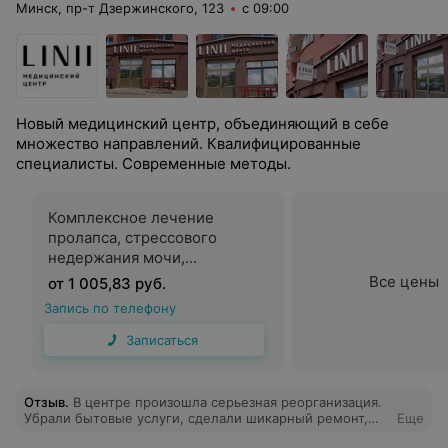
Минск, пр-т Дзержинского, 123
с 09:00
Новый медицинский центр, объединяющий в себе
множество направлений. Квалифицированные
специалисты. Современные методы.
Комплексное лечение
пролапса, стрессового
недержания мочи,
вульвовагинальной атрофии с
Все цены
от 1 005,83 руб.
отбеливанием зоны бикини
Запись по телефону
Записаться
Отзыв
.
В центре произошла серьезная реорганизация.
Убрали бытовые услуги, сделали шикарный ремонт,
Еще
обновлено все! Я просто в восторге, что недалеко от