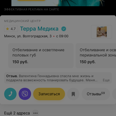
ЭФФЕКТИВНАЯ РЕКЛАМА НА САЙТЕ
МЕДИЦИНСКИЙ ЦЕНТР
Терра Медика
4.7
Минск, ул. Волгоградская, 3
с 09:00
Отбеливание и осветление
Отбеливание и ос
половых губ
перианальной зон
150 руб.
150 руб.
Отзыв
.
Валентина Геннадьевна спасла мне жизнь и
подарила возможность планировать будущее. Меня
Еще
футболили по разным врачам и разным мед. центрам
около 10 лет. Когда эндометриоз развился в тяжёлую
форму, я нашла Валентину Геннадьевну. Так трепетно
59
Записаться
Отзывы
и с такой добротой ко мне не относилась ни одна
врач-гинеколог. Мне было быстро назначено лечение
и предоперационная подготовка. Всё было быстро и
чётко. Обязана всем. Очень люблю и уважаю. Уже 3
Ещё 2 адреса
года я в ремиссии.