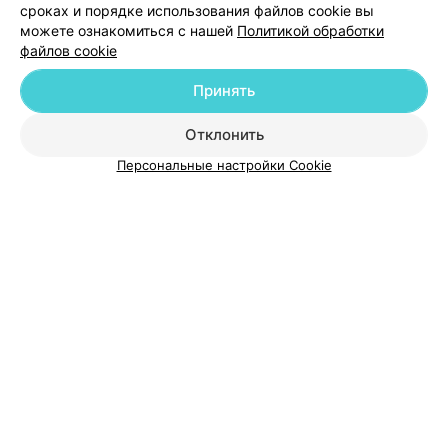
сроках и порядке использования файлов cookie вы
можете ознакомиться с нашей
Политикой обработки
файлов cookie
Добавить компанию
Принять
Добавить специалиста
Отклонить
Персональные настройки Cookie
О проекте
Новости проекта
Размещение рекламы
Медицинский маркетинг
Публичный договор
Пользовательское соглашение
Способы оплаты
Вакансии
Партнеры
Написать руководителю 103.by
Написать в поддержку
Персональные настройки cookie
Обработка персональных данных