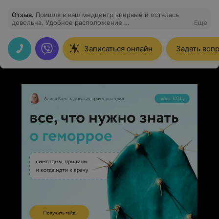
Отзыв
.
Пришла в ваш медцентр впервые и осталась
довольна. Удобное расположение,
Еще
квалифицированный персонал, нет очередей, все
специалисты квалифицированные, грамотные, с
большим опытом работы. Спасибо за ваш труд!
Записаться онлайн
Задать воп