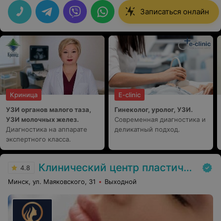
дома такой центр. Делала удаление новобразований.
Все очень комфортно.
Записаться онлайн
Криница
E-clinic
УЗИ органов малого таза,
Гинеколог, уролог, УЗИ.
УЗИ молочных желез.
Современная диагностика и
Диагностика на аппарате
деликатный подход.
экспертного класса.
Клинический центр пластической хирургии и медицинской косметологии
4.8
Минск, ул. Маяковского, 31
Выходной