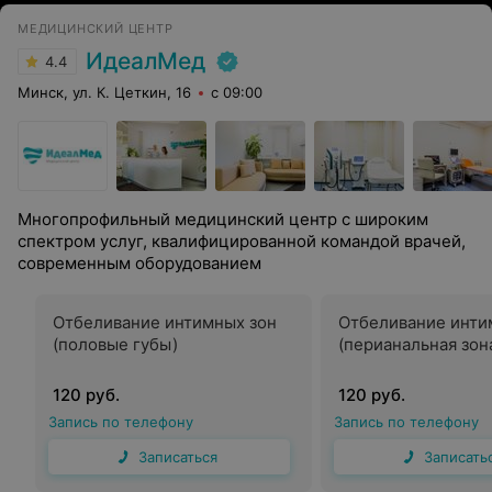
долгой и сложной, но она того стоила. Реабилитация
МЕДИЦИНСКИЙ ЦЕНТР
прошла намного легче, чем себе представляла после
прочитанных отзывов в интернете. Уже на пятые сутки
ИдеалМед
4.4
смогла дома решать мелкие бытовые вопросы, на 14
сутки вышла на работу. Счастлива и рада, что всё
Минск, ул. К. Цеткин, 16
с 09:00
сложилось и получилось. Игорь Михайлович,
огромное Вам спасибо за спокойствие и уверенность,
которые Вы излучаете, за возможность консультации
24/7. Благодаря вашим рукам я избавилась от
недостатков фигуры и обрела красивый живот. Желаю
Вам сил, идеальных условий для ваших творений, а
также чтобы ваш труд был оценен по достоинству и
Многопрофильный медицинский центр с широким
приносил вам удовольствие.
спектром услуг, квалифицированной командой врачей,
современным оборудованием
Отбеливание интимных зон
Отбеливание инти
(половые губы)
(перианальная зон
120 руб.
120 руб.
Запись по телефону
Запись по телефону
Записаться
Записать