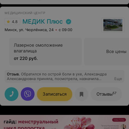
МЕДИЦИНСКИЙ ЦЕНТР
МЕДИК Плюс
4.8
Минск, ул. Чюрлёниса, 24
с 09:00
Лазерное омоложение
влагалища
Все цены
от 220 руб.
Отзыв
.
Обратился по острой боли в ухе, Александра
Александровна приняла, посмотрела, назначила
Еще
лекарство и все прошло за несколько дней. Новое
оборудование, приятный персонал в общении.
57
Записаться
Отзывы