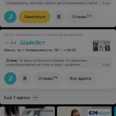
специалисту, мастеру своего дела Корниевичу Сергею
Еще
Николаевичу. Врач чудесный. На приеме все мне
подробно объяснил и дал нужные рекомендации.
Обязательно запишусь на повторный прием.
175
Записаться
Отзывы
ЦЕНТР ЛАЗЕРНОЙ И ЭСТЕТИЧЕСКОЙ МЕДИЦИНЫ
ШайнЭст
4.3
Минск, пр-т Независимости, 181
с 09:00
Отзыв
.
18 августа была на приёме по удалению
новообразований на теле и лице : родинки ,
Еще
папилломы . Для иногородних очень удобно
добираться от вокзалов на метро.
179
Отзывы
Все адреса
Ещё 2 адреса