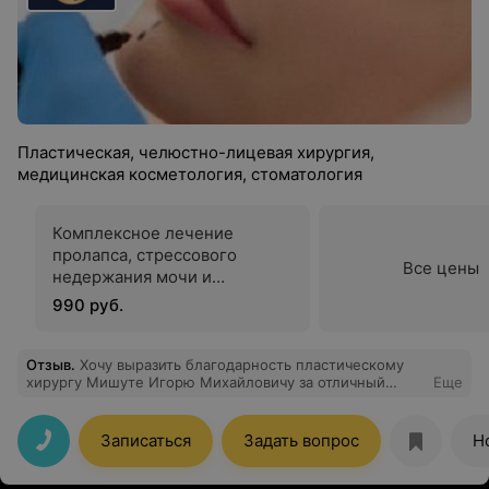
Пластическая, челюстно-лицевая хирургия,
медицинская косметология, стоматология
Комплексное лечение
пролапса, стрессового
Все цены
недержания мочи и
вульвовагинальной атрофии с
990 руб.
отбеливанием зоны бикини
на аппарате ФОТОНА 4Д
Отзыв
.
Хочу выразить благодарность пластическому
хирургу Мишуте Игорю Михайловичу за отличный
Еще
результат проведенной абдоминопластики и
липосакции 01.12.21 г. Долго вынашивала мысль и
окончательно решилась после отсутствия желаемого
Записаться
Задать вопрос
Н
результата от правильного питания и ежедневного
спорта. Доктора выбрала по рекомендации моей
подруги, которая была его пациенткой. Операция была