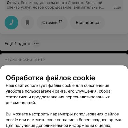
Отзыв
.
Рекомендую всем центр Лесанте. Большой
спектр услуг, новое оборудование, внимательные
Еще
врачи. Делала в данном центре курс лазерной
эпиляции, довольна результатом. Всем рекомендую
47
Отзывы
Все адреса
Ещё 1 адрес
МЕДИЦИНСКИЙ ЦЕНТР
НеоМедикал
4.6
Обработка файлов cookie
Минск, ул. Романовская Слобода, 26
с 08:00
Наш сайт использует файлы cookie для обеспечения
Отзыв
.
Хороший центр, всем довольна
Еще
удобства пользователей сайта, его улучшения, сбора
статистики и предоставления персонализированных
55
рекомендаций.
Отзывы
Вы можете настроить параметры использования файлов
cookie или изменить свое согласие в более позднее время.
Для получения дополнительной информации о целях,