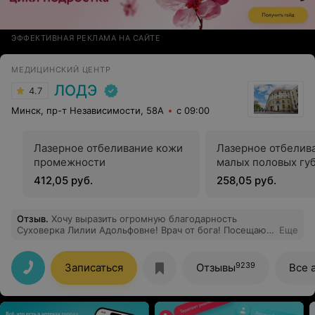
ЭФФЕКТИВНАЯ РЕКЛАМА НА САЙТЕ
МЕДИЦИНСКИЙ ЦЕНТР
ЛОДЭ
4.7
Минск, пр-т Независимости, 58А
с 09:00
Лазерное отбеливание кожи
Лазерное отбелив
промежности
малых половых гу
412,05 руб.
258,05 руб.
Отзыв
.
Хочу выразить огромную благодарность
Суховерка Лилии Адольфовне! Врач от бога! Посещаю
Еще
её около 20 лет. Внимательная, отзывчивая, грамотная.
Спасибо за помощь и понимание!
9239
Записаться
Отзывы
Все 