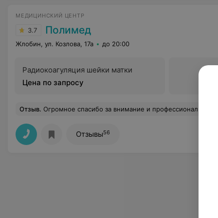
МЕДИЦИНСКИЙ ЦЕНТР
Полимед
3.7
Жлобин, ул. Козлова, 17а
до 20:00
Радиокоагуляция шейки матки
Цена по запросу
Отзыв
.
Огромное спасибо за внимание и профессионализм! У
56
Отзывы