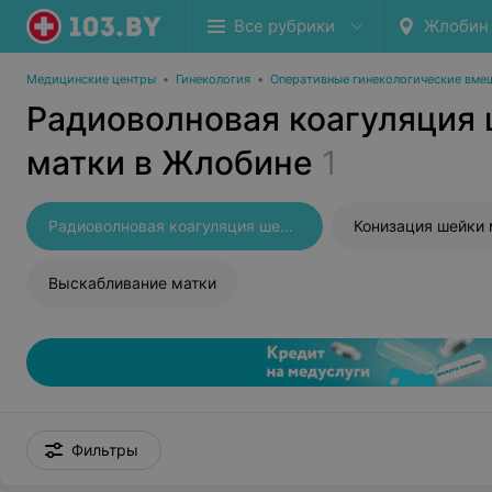
Все рубрики
Жлобин
Медицинские центры
•
Гинекология
•
Оперативные гинекологические вме
Радиоволновая коагуляция
матки в Жлобине
1
Радиоволновая коагуляция шейки матки
Конизация шейки 
Выскабливание матки
Фильтры