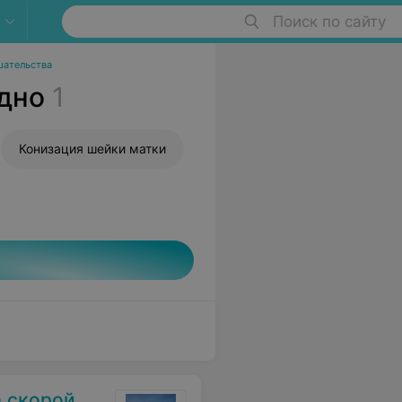
Поиск по сайту
шательства
дно
1
Конизация шейки матки
мощи г. Гродно