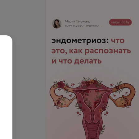
омия и раздельное
ическое
Все цены
вание
запросу