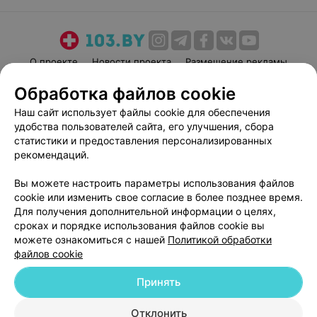
О проекте
Новости проекта
Размещение рекламы
Медицинский маркетинг
Публичный договор
Обработка файлов cookie
Пользовательское соглашение
Способы оплаты
Наш сайт использует файлы cookie для обеспечения
Вакансии
Партнеры
удобства пользователей сайта, его улучшения, сбора
статистики и предоставления персонализированных
Написать руководителю 103.by
рекомендаций.
Написать в поддержку
Персональные настройки cookie
Вы можете настроить параметры использования файлов
cookie или изменить свое согласие в более позднее время.
Обработка персональных данных
Для получения дополнительной информации о целях,
сроках и порядке использования файлов cookie вы
можете ознакомиться с нашей
Политикой обработки
файлов cookie
Принять
© 2026 ООО «Артокс Лаб», УНП 191700409
| 220012, Республика Беларусь,
Отклонить
г. Минск, улица Толбухина, 2, пом. 16 | help@103.by