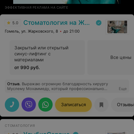
ЭФФЕКТИВНАЯ РЕКЛАМА НА САЙТЕ
Стоматология на Жарковского
5.0
Гомель, ул. Жарковского, 8
до 21:00
Закрытый или открытый
синус-лифтинг с
Все цены
материалами
от 990 руб.
Отзыв
.
Выражаю огромную благодарность хирургу
Муслему Мохаммеду, который профессионально
Еще
установил мне имплант. Очень доволен его добрым
отношением. Это профессионал с твердой рукой и
добрым сердцем. Отличное отношение при записи на
Записаться
Отзывы
прием. Только вежливость и никакой грубости. Очень
доволен.
СТОМАТОЛОГИЯ