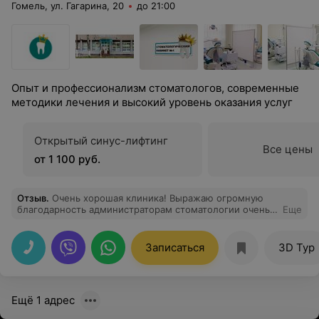
Гомель, ул. Гагарина, 20
до 21:00
Опыт и профессионализм стоматологов, современные
методики лечения и высокий уровень оказания услуг
Открытый синус-лифтинг
Все цены
от 1 100 руб.
Отзыв
.
Очень хорошая клиника! Выражаю огромную
благодарность администраторам стоматологии очень
Еще
оперативно работают и качественно консультируют!
Девчата, вы умнички! Очень хочется поблагодарить
врачей Наталью Владимировну и Артема Николаевича
Записаться
3D Тур
эти врачи профессионалы своего дела! Я рекомендую
клинику всем! Вы не пожалеете, что обратились!
Здоровья Вам, хороших пациентов, и всего
наилучшего!!! Спасибо, что дарите искренние улыбки
Ещё 1 адрес
нам!!!!