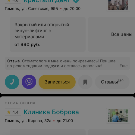
4.8
Гомель, ул. Советская, 99Б
до 20:00
Закрытый или открытый
синус-лифтинг с
Все цены
материалами
от 990 руб.
Отзыв
.
Стоматология мне очень понравилась! Пришла
по рекомендации подруги и осталась довольна!
Еще
Замечательный стоматолог Ковалева Елена Сергеевна,
помогла мне и спасла мой зуб! Спасибо огромное!
150
Записаться
Отзывы
СТОМАТОЛОГИЯ
Клиника Боброва
4.4
Гомель, ул. Кирова, 32а
до 21:00