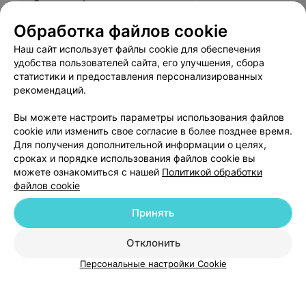
Синус-лифтинг
Все цены
Цена по запросу
Обработка файлов cookie
Наш сайт использует файлы cookie для обеспечения
Отзыв
.
Замечательный хирург! Перед приемом сняла
удобства пользователей сайта, его улучшения, сбора
линзы, поэтому не смогу назвать имя, только описать:
Еще
статистики и предоставления персонализированных
молодая красивая брюнетка, стрижка каре, тёмный
рекомендаций.
волос. Удаляла мне корни зубов, которые остались
после недобросовестной работы хирурга из другой
60
Отзывы
клиники, который убеждал меня, что мне ...кажется,
Вы можете настроить параметры использования файлов
что в десне что-то осталось и отказался делать
cookie или изменить свое согласие в более позднее время.
снимок. Десны не заживали, болели, боялась очень. В
Для получения дополнительной информации о целях,
клинике Боброва сделали снимок и до, и после. Все
удалили, совершенно не больно. Успокаивали,
сроках и порядке использования файлов cookie вы
поддерживали. Очень благодарна. Первый раз в жизни
можете ознакомиться с нашей
Политикой обработки
встретила спокойного, доброжелательного,
файлов cookie
внимательного доктора. ОГРОМНОЕ ИСКРЕННЕЕ
СПАСИБО!!!
Добавить компанию
Принять
Отклонить
Добавить специалиста
Персональные настройки Cookie