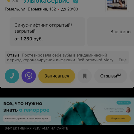
УлыбкаСервис
3.9
Гомель, ул. Барыкина, 132
до 20:00
Синус-лифтинг открытый/
закрытый
Все цены
от 1 260 руб.
Отзыв
.
Протезировала себе зубы в эпидемический
период коронавирусной инфекции. Всё отлично! Могу
Еще
сказать, что забота о клиентах на высоком уровне! Всё
очень чисто и стерильно! Хочу особо поблагодарить
врача - стоматолога Львович Дениса Анатольевича за
83
Записаться
Отзывы
его проделанную работу. Сразу видно, что Денис
Анатольевич большой профессионал своего дела!
Приятно попасть в руки к врачу, не только быстро
чётко выполняющему свою работу, но и обладающему
чувством юмора! Я всем довольна, спасибо!
ЭФФЕКТИВНАЯ РЕКЛАМА НА САЙТЕ