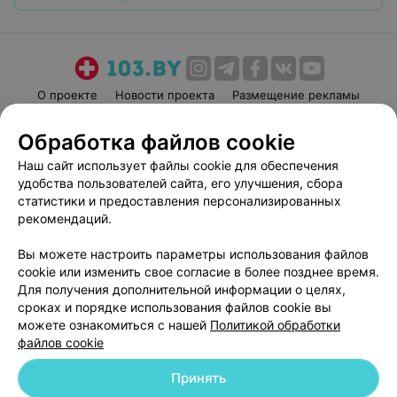
О проекте
Новости проекта
Размещение рекламы
Медицинский маркетинг
Публичный договор
Обработка файлов cookie
Пользовательское соглашение
Способы оплаты
Наш сайт использует файлы cookie для обеспечения
Вакансии
Партнеры
удобства пользователей сайта, его улучшения, сбора
Написать руководителю 103.by
статистики и предоставления персонализированных
рекомендаций.
Написать в поддержку
Персональные настройки cookie
Вы можете настроить параметры использования файлов
Обработка персональных данных
cookie или изменить свое согласие в более позднее время.
Для получения дополнительной информации о целях,
сроках и порядке использования файлов cookie вы
можете ознакомиться с нашей
Политикой обработки
файлов cookie
Принять
© 2026 ООО «Артокс Лаб», УНП 191700409
| 220012, Республика Беларусь,