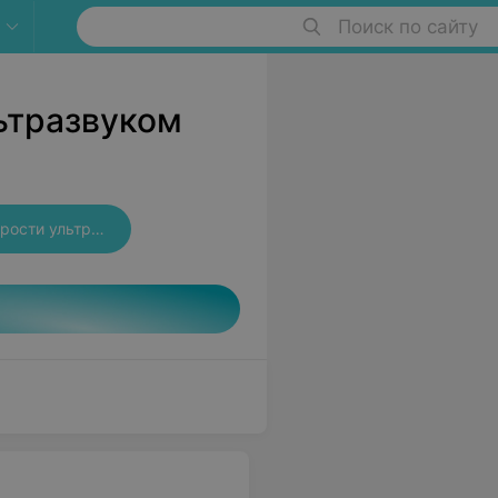
Поиск по сайту
ьтразвуком
Удаление зуба мудрости ультразвуком