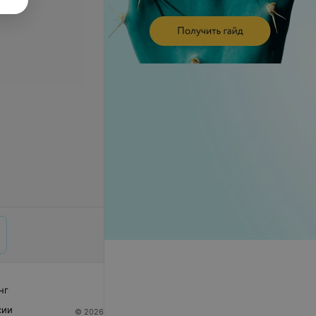
нг
сии
© 2026 ООО «Артокс Лаб», УНП 191700409
| 220012,