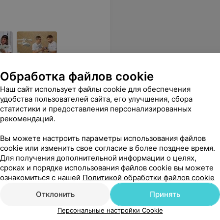
Обработка файлов cookie
е технологии, лечение под
Наш сайт использует файлы cookie для обеспечения
удобства пользователей сайта, его улучшения, сбора
статистики и предоставления персонализированных
я
рекомендаций.
Все цены
 или
Вы можете настроить параметры использования файлов
 зуба
cookie или изменить свое согласие в более позднее время.
Для получения дополнительной информации о целях,
сроках и порядке использования файлов cookie вы можете
ю и протезированию в этой клинике, мои зубы обрели, наконец, вторую жизнь. Теперь я не стыжусь радостно улыбаться, комплексы ушли. Также, как постоянному клиенту (мне это слово нравится больше, чем пациент) мне постоянно делают скидки и подарки. Огромное спасибо ВАМ, любимые доктора!!!
Еще
ознакомиться с нашей
Политикой обработки файлов cookie
Отклонить
Принять
48
зывы
Персональные настройки Cookie