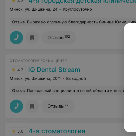
4-я городская детская клиническая
4.3
Минск, ул. Шишкина, 24
Круглосуточно
Отзыв
.
Выражаю огромную благодарность Синице Юлии Николаевне!Привезли ребенка с опухшей губой, температурой- 1 год и 7 месяцев,очень переживали как такому маленькому удаление зубов и под общим наркозом...Но благодаря внимательному и твердому взгляду Юлии Николаевны, мы сразу поняли, чт
102
Отзывы
СТОМАТОЛОГИЧЕСКИЙ ЦЕНТР
IQ Dental Stream
4.7
Минск, ул. Шишкина, 20/1
Выходной
Отзыв
.
Прекрасный специалист в своей области и доктор! Очень приятная девушка и отличный специалист. Быстро и безболезненно удалила мне два верхних зуба мудрости, предварительно провела подробную консультаци
22
Отзывы
4-я стоматология
5.0