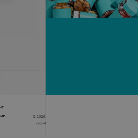
нг
сии
© 2026 ООО «Артокс Лаб», УНП 191700409
| 220012,
Республика Беларусь, г. Минск, улица Толбухина, 2,
пом. 16 | help@103.by
Служба поддержки
+375 291212755