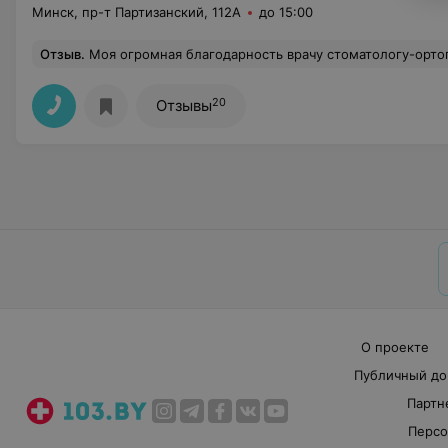
Минск, пр-т Партизанский, 112А
до 15:00
Отзыв
.
Моя огромная благодарность врачу стоматологу-ортопеду АНДРЕЮ ФЁДОРОВИЧУ, к которому обратилась по рекомендации знакомых, за быструю и качественную работу. Профессионализм, способность находить оптимальное решение вызывают искреннее восхищение. Компетенция врача на высочайшем уровне! Спасибо Вам за внимание, терпение и уважение к
20
Отзывы
О проекте
Публичный до
Партн
Персо