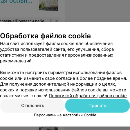
 больница
о наш ребенок в руках у специалиста. Все прошло хорошо,четко и быстро. Спасибо Вам за Вашу работу, заботу и Ваши знания!
Еще
Обработка файлов cookie
Наш сайт использует файлы cookie для обеспечения
удобства пользователей сайта, его улучшения, сбора
статистики и предоставления персонализированных
рекомендаций.
Вы можете настроить параметры использования файлов
cookie или изменить свое согласие в более позднее время.
Для получения дополнительной информации о целях,
ю! В дальнейшем по удалению «восьмерок» буду записываться только к Татьяне Григорьевне!
Еще
сроках и порядке использования файлов cookie вы можете
ознакомиться с нашей
Политикой обработки файлов cookie
Отклонить
Принять
Персональные настройки Cookie