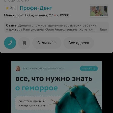
СТОМАТОЛОГИЯ
Профи-Дент
4.8
Минск, пр-т Победителей, 27
с 09:00
Отзыв
.
Делали сложное удаление восьмёрки ребёнку
у доктора Раптуновича Юрия Анатольевича. Хочется
Еще
выразить огромную благодарность доктору за его
позитивное отношение, профессионализм, быстрое
выздоровление. Побольше бы таких профессионалов
219
Отзывы
Все адреса
своего дела! Спасибо Юрий Анатольевич, а также хочу
выразить благодарность медсестре и девочкам на
рецепшен, очень милый персонал.