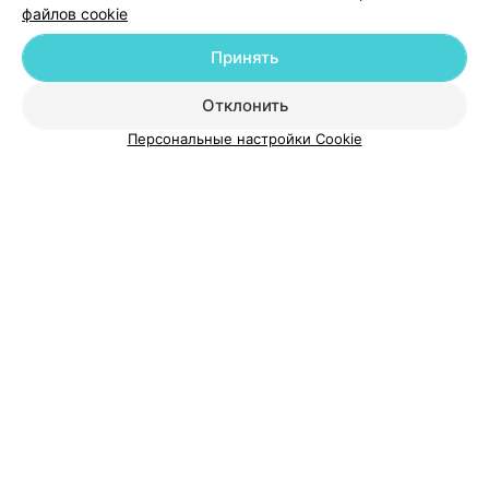
файлов cookie
Принять
О проекте
Новости проекта
Размещение рекламы
Отклонить
Медицинский маркетинг
Публичный договор
Пользовательское соглашение
Способы оплаты
Персональные настройки Cookie
Вакансии
Партнеры
Написать руководителю 103.by
Написать в поддержку
Персональные настройки cookie
Обработка персональных данных
© 2026 ООО «Артокс Лаб», УНП 191700409
| 220012, Республика Беларусь,
г. Минск, улица Толбухина, 2, пом. 16 | help@103.by