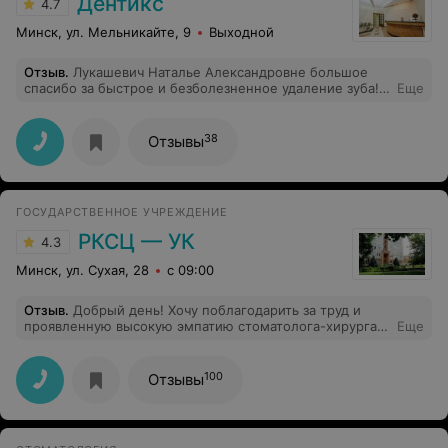
Дентикс
4.7
Минск, ул. Мельникайте, 9
Выходной
Отзыв
.
Лукашевич Наталье Александровне большое
спасибо за быстрое и безболезненное удаление зуба!
Еще
Я, конечно, планировал немного подремать в удобном
кресле, но все прошло моментально! Благодарю!
38
Отзывы
ГОСУДАРСТВЕННОЕ УЧРЕЖДЕНИЕ
РКСЦ — УК
4.3
Минск, ул. Сухая, 28
с 09:00
Отзыв
.
Добрый день! Хочу поблагодарить за труд и
проявленную высокую эмпатию стоматолога-хирурга
Еще
Ярослава Игоревича вместе с медсестрой Вероникой.
Спасибо огромное!
100
Отзывы