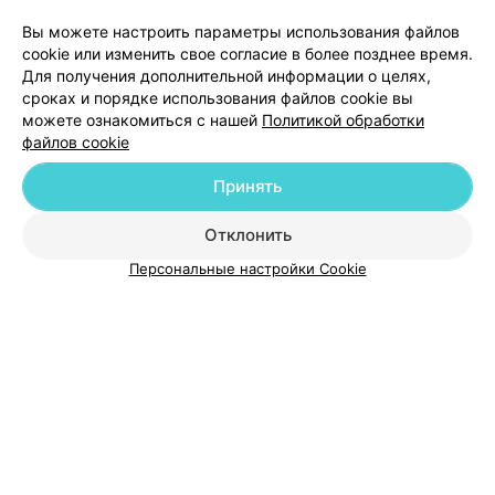
Добавить компанию
Вы можете настроить параметры использования файлов
cookie или изменить свое согласие в более позднее время.
Для получения дополнительной информации о целях,
Добавить специалиста
сроках и порядке использования файлов cookie вы
можете ознакомиться с нашей
Политикой обработки
файлов cookie
Принять
О проекте
Новости проекта
Размещение рекламы
Отклонить
Медицинский маркетинг
Публичный договор
Персональные настройки Cookie
Пользовательское соглашение
Способы оплаты
Вакансии
Партнеры
Написать руководителю 103.by
Написать в поддержку
Персональные настройки cookie
Обработка персональных данных