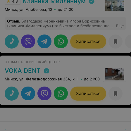
Клиника Миллениум
4.8
Минск, ул. Алибегова, 12
до 21:00
Отзыв
.
Благодарю Черенкевича Игоря Борисовича
(клиника «Миллениум») за быстрое и безболезненное
Еще
удаление зуба мудрости! Профессионал своего дела:
всё чётко, аккуратно и с заботой о пациенте. Очень
доволена — рекомендую!
Записаться
СТОМАТОЛОГИЧЕСКИЙ ЦЕНТР
VOKA DENT
Минск, ул. Железнодорожная 33А, к. 1
до 21:00
Записаться