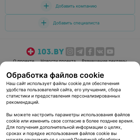
Добавить компанию
Добавить специалиста
О проекте
Новости проекта
Размещение рекламы
Медицинский маркетинг
Публичный договор
Обработка файлов cookie
Пользовательское соглашение
Способы оплаты
Наш сайт использует файлы cookie для обеспечения
Вакансии
Партнеры
удобства пользователей сайта, его улучшения, сбора
статистики и предоставления персонализированных
Написать руководителю 103.by
рекомендаций.
Написать в поддержку
Персональные настройки cookie
Вы можете настроить параметры использования файлов
cookie или изменить свое согласие в более позднее время.
Обработка персональных данных
Для получения дополнительной информации о целях,
сроках и порядке использования файлов cookie вы
можете ознакомиться с нашей
Политикой обработки