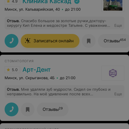
Клиника Каскад
4.9
Минск, ул. Кальварийская, 40
до 21:00
Отзыв
.
Спасибо большое за золотые ручки,доктору-
хирургу Кип Елена и медсестре Татьяне. С уважением
Еще
Ирина
454
Записаться онлайн
Отзывы
СТОМАТОЛОГИЯ
Арт-Дент
5.0
Минск, ул. Скрыганова, 4Б
до 21:00
Отзыв
.
Мне удаляли зуб мудрости. Сидел он глубоко и
неправильно. На моё удивление после всех
Еще
манипуляции с зубом (процедура была долгой) ранка
заживала правильно, без гноя и других неприятностей.
Врач сразу предупредил о возможных и вероятных
29
Отзывы
последствиях вмешательства (отёк, затруднённое
открытие рта и др.) и выписал комплекс
медикаментов. Следуя всем инструкциям, убедилась в
квалификации врача Быкова. Всё стадии заживления