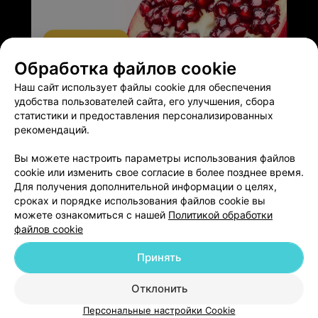
Обработка файлов cookie
ЭФФЕКТИВНАЯ РЕКЛАМА НА САЙТЕ
Наш сайт использует файлы cookie для обеспечения
удобства пользователей сайта, его улучшения, сбора
статистики и предоставления персонализированных
рекомендаций.
Вы можете настроить параметры использования файлов
Добавить компанию
cookie или изменить свое согласие в более позднее время.
Для получения дополнительной информации о целях,
сроках и порядке использования файлов cookie вы
Добавить специалиста
можете ознакомиться с нашей
Политикой обработки
файлов cookie
Принять
Отклонить
О проекте
Новости проекта
Размещение рекламы
Персональные настройки Cookie
Медицинский маркетинг
Публичный договор