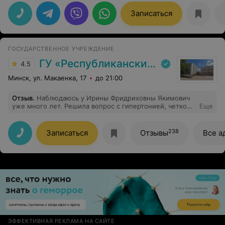
специалиста, которому можно доверить здоровье
своих зубов)
Записаться
ГОСУДАРСТВЕННОЕ УЧРЕЖДЕНИЕ
ГУ «Республиканский научно-практический центр медицинской экспертизы и реабилитаци»
4.5
Минск, ул. Макаенка, 17
до 21:00
Отзыв
.
Наблюдаюсь у Ирины Фридриховны Якимович
уже много лет. Решила вопрос с гипертонией, четко
Еще
знаю, какие обследования надо проходить регулярно.
Ирина Фридриховна прекрасный специалист,
компетентный, с огромным опытом, а ещё -
238
Записаться
Отзывы
Все а
внимательный и чуткий человек.
ЭФФЕКТИВНАЯ РЕКЛАМА НА САЙТЕ