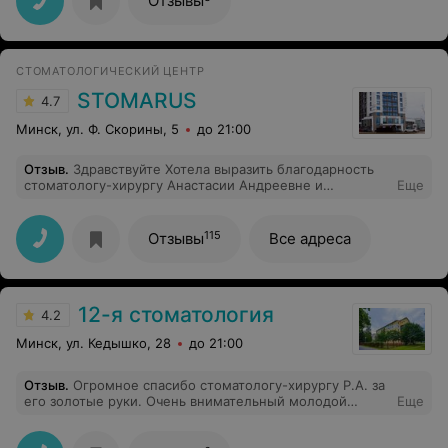
Отзывы
ощущения. Спасибо!
СТОМАТОЛОГИЧЕСКИЙ ЦЕНТР
STOMARUS
4.7
Минск, ул. Ф. Скорины, 5
до 21:00
Отзыв
.
Здравствуйте Хотела выразить благодарность
стоматологу-хирургу Анастасии Андреевне и
Еще
анестезиологу-реаниматологу Баньковскому Алексею
Александровичу , а так же девушке ассистенту за
проделанную работу Процесс удаления зубов мудрости
115
Отзывы
Все адреса
под седацией прошел качественно,быстро и
безболезненно Процесс восстановления так же
прошел хорошо, отёк был минимальный, боли
практически не было Доктора и персонал клиники
12-я стоматология
оказывали помощь и моральную поддержку до, во
4.2
время и после операции Спасибо огромное
Минск, ул. Кедышко, 28
до 21:00
специалистам и персоналу клиники за высокий
профессионализм , отзывчивость, терпение и
доброжелательность
Отзыв
.
Огромное спасибо стоматологу-хирургу Р.А. за
его золотые руки. Очень внимательный молодой
Еще
доктор. Удалил зуб, я даже не заметила. А это
восьмерка возле коронки. Просто доктор от бога!!!!