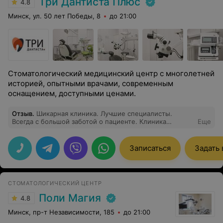
Три Дантиста Плюс
4.8
Минск, ул. 50 лет Победы, 8
до 21:00
Стоматологический медицинский центр с многолетней
историей, опытными врачами, современным
оснащением, доступными ценами.
Отзыв
.
Шикарная клиника. Лучшие специалисты.
Всегда с большой заботой о пациенте. Клиника
Еще
оборудована новейшим оборудованием, тут же можно
сделать снимок. Адекватные цены. Отдельно хочу
сказать большое спасибо хирургу с золотыми руками
Записаться
Задать
Балыко Инне Георгиевне.
СТОМАТОЛОГИЧЕСКИЙ ЦЕНТР
Поли Магия
4.8
Минск, пр-т Независимости, 185
до 21:00