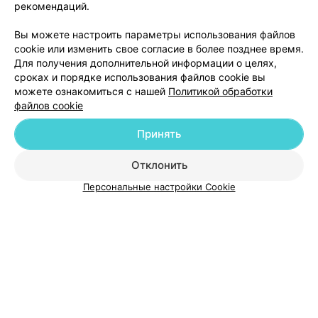
рекомендаций.
17
Отзывы
Вы можете настроить параметры использования файлов
cookie или изменить свое согласие в более позднее время.
Для получения дополнительной информации о целях,
сроках и порядке использования файлов cookie вы
можете ознакомиться с нашей
Политикой обработки
файлов cookie
Добавить компанию
Принять
Отклонить
Добавить специалиста
Персональные настройки Cookie
О проекте
Новости проекта
Размещение рекламы
Медицинский маркетинг
Публичный договор
Пользовательское соглашение
Способы оплаты
Вакансии
Партнеры