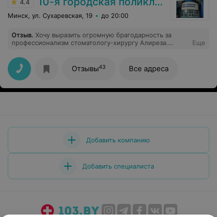
10-я городская поликлиника г. Минска
4.4
Минск, ул. Сухаревская, 19
до 20:00
Отзыв
.
Хочу выразить огромную брагодарность за
профессионализм стоматологу-хирургу Алиреза.
Еще
Великолепный, располагающий к себе доктор.
Чудесно выполнил сложный случай по удалению
восьмого зуба. Профессионал своего дела! В общении
43
Отзывы
Все адреса
легок и прост. Молодец! Не потеряйте только такие
золотые кадры! Врач с золотыми руками!
Добавить компанию
Добавить специалиста