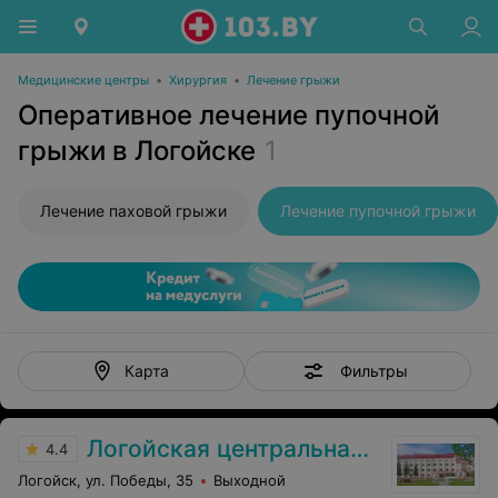
Медицинские центры
•
Хирургия
•
Лечение грыжи
Оперативное лечение пупочной
грыжи в Логойске
1
Лечение паховой грыжи
Лечение пупочной грыжи
Фильтры
Карта
Логойская центральная районная больница
4.4
Логойск, ул. Победы, 35
Выходной