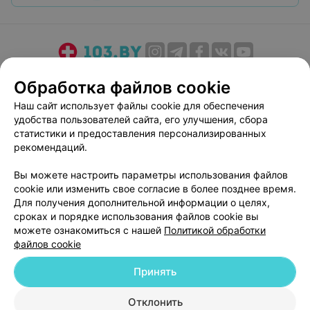
О проекте
Новости проекта
Размещение рекламы
Обработка файлов cookie
Медицинский маркетинг
Публичный договор
Наш сайт использует файлы cookie для обеспечения
Пользовательское соглашение
Способы оплаты
удобства пользователей сайта, его улучшения, сбора
Вакансии
Партнеры
статистики и предоставления персонализированных
рекомендаций.
Написать руководителю 103.by
Написать в поддержку
Вы можете настроить параметры использования файлов
cookie или изменить свое согласие в более позднее время.
Персональные настройки cookie
Для получения дополнительной информации о целях,
Обработка персональных данных
сроках и порядке использования файлов cookie вы
можете ознакомиться с нашей
Политикой обработки
файлов cookie
Принять
Отклонить
© 2026 ООО «Артокс Лаб», УНП 191700409
| 220012, Республика Беларусь,