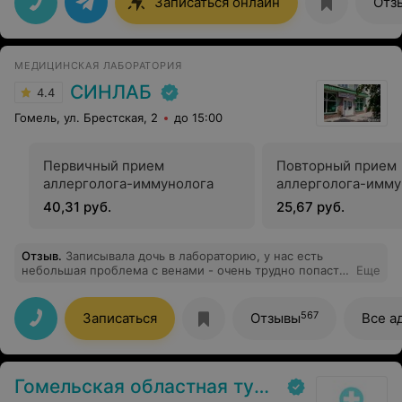
Записаться онлайн
Отз
честный труд! А так же доктору Савайтан спасибо
большое и кардиологу Гаральской С.С. а так же
хочется выразить благодарность администратору
Ирине за грамотную организацию пациентов
МЕДИЦИНСКАЯ ЛАБОРАТОРИЯ
СИНЛАБ
4.4
Гомель, ул. Брестская, 2
до 15:00
Первичный прием
Повторный прием
аллерголога-иммунолога
аллерголога-имму
40,31 руб.
25,67 руб.
Отзыв
.
Записывала дочь в лабораторию, у нас есть
небольшая проблема с венами - очень трудно попасть
Еще
, они почти невидимые. Здесь конечно же прекрасный
специалист, с первого раза все получилось. Ребенок
доволен. Рекомендую!
567
Записаться
Отзывы
Все а
Гомельская областная туберкулезная клиническая больница