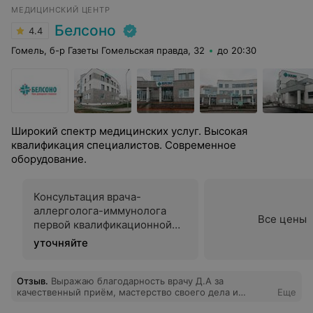
МЕДИЦИНСКИЙ ЦЕНТР
Белсоно
4.4
Гомель, б-р Газеты Гомельская правда, 32
до 20:30
Широкий спектр медицинских услуг. Высокая
квалификация специалистов. Современное
оборудование.
Консультация врача-
аллерголога-иммунолога
Все цены
первой квалификационной
категории
уточняйте
Отзыв
.
Выражаю благодарность врачу Д.А за
качественный приём, мастерство своего дела и
Еще
внимательное отношение к клиенту. А также