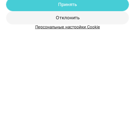
Принять
О проекте
Новости проекта
Размещение рекламы
Отклонить
Медицинский маркетинг
Публичный договор
Пользовательское соглашение
Способы оплаты
Персональные настройки Cookie
Вакансии
Партнеры
Написать руководителю 103.by
Написать в поддержку
Персональные настройки cookie
Обработка персональных данных
© 2026 ООО «Артокс Лаб», УНП 191700409
| 220012, Республика Беларусь,
г. Минск, улица Толбухина, 2, пом. 16 | help@103.by
Служба поддержки
+375 291212755