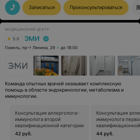
работникам регистратуры за доброжелательное
отношение к людям. Спасибо большое!
Записаться
Проконсультироваться
МЕДИЦИНСКИЙ ЦЕНТР
ЭМИ
5.0
Гомель, пр-т Ленина, 29
до 18:00
Команда опытных врачей оказывает комплексную
помощь в области эндокринологии, метаболизма и
иммунологии.
Консультация аллерголога-
Консультация алле
иммунолога второй
иммунолога перво
квалификационной категории
квалификационной
42 руб.
44 руб.