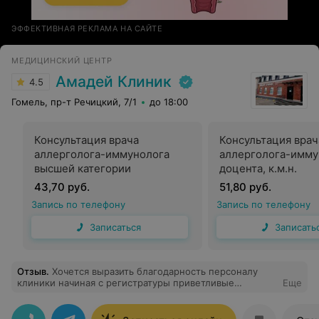
ЭФФЕКТИВНАЯ РЕКЛАМА НА САЙТЕ
МЕДИЦИНСКИЙ ЦЕНТР
Амадей Клиник
4.5
Гомель, пр-т Речицкий, 7/1
до 18:00
Консультация врача
Консультация врач
аллерголога-иммунолога
аллерголога-имму
высшей категории
доцента, к.м.н.
43,70 руб.
51,80 руб.
Запись по телефону
Запись по телефону
Записаться
Записать
Отзыв
.
Хочется выразить благодарность персоналу
клиники начиная с регистратуры приветливые
Еще
грамотные быстрые всегда доброжелательные, а так
же врачам Осиповой Н. В врач очень внимательный и
грамотный спасибо Вам большое за терпение и ваш