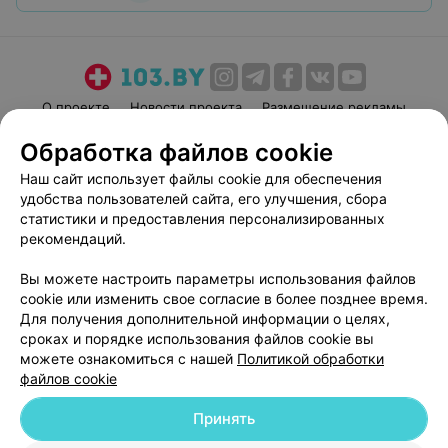
О проекте
Новости проекта
Размещение рекламы
Медицинский маркетинг
Публичный договор
Обработка файлов cookie
Пользовательское соглашение
Способы оплаты
Наш сайт использует файлы cookie для обеспечения
Вакансии
Партнеры
удобства пользователей сайта, его улучшения, сбора
статистики и предоставления персонализированных
Написать руководителю 103.by
рекомендаций.
Написать в поддержку
Персональные настройки cookie
Вы можете настроить параметры использования файлов
cookie или изменить свое согласие в более позднее время.
Обработка персональных данных
Для получения дополнительной информации о целях,
сроках и порядке использования файлов cookie вы
можете ознакомиться с нашей
Политикой обработки
файлов cookie
Принять
© 2026 ООО «Артокс Лаб», УНП 191700409
| 220012, Республика Беларусь,