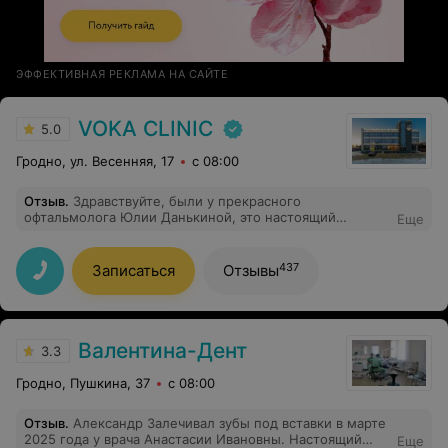
ЭФФЕКТИВНАЯ РЕКЛАМА НА САЙТЕ
VOKA CLINIC
5.0
Гродно, ул. Весенняя, 17
с 08:00
Отзыв
.
Здравствуйте, были у прекрасного
офтальмолога Юлии Данькиной, это настоящий
Еще
профессионал своего дела, чуткий и прекрасный
человек, были с дочкой 10 лет, ребенок в полном
восторге. Мы очень счастливы что в центре появился
437
Записаться
Отзывы
детский прием, теперь только к Юлечке, спасибо вам
за прекрасное обслуживание и такого замечательного
доктора
Валентина-Дент
3.3
Гродно, Пушкина, 37
с 08:00
Отзыв
.
Александр Залечивал зубы под вставки в марте
2025 года у врача Анастасии Ивановны. Настоящий
Еще