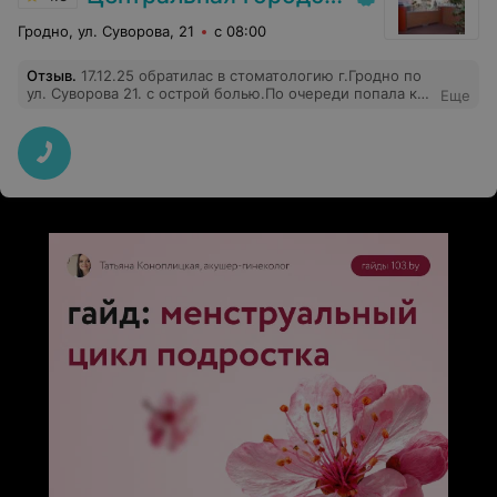
Гродно, ул. Суворова, 21
с 08:00
Отзыв
.
17.12.25 обратилас в стоматологию г.Гродно по
ул. Суворова 21. с острой болью.По очереди попала к
Еще
хирургу Щука Анне Викторовне. Хочу выразить
огромную благодарность за понимание и чуткое
отношение к пациенту ( у меня проблемы с
позвоночником) ,за профессионализм,за "золотые "
руки в полном смысле этого слова .Низкий Вам поклон
уважаемая Анна Викторовна. Дай бог Вам крепкого
здоровья,любви,счастья,благополучия.Успехов и
покорения вершин в вашей непростой
профессиональной деятельности. С уважением
Люцина.