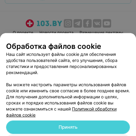
О проекте
Новости проекта
Размещение рекламы
Медицинский маркетинг
Публичный договор
Обработка файлов cookie
Пользовательское соглашение
Способы оплаты
Наш сайт использует файлы cookie для обеспечения
Вакансии
Партнеры
удобства пользователей сайта, его улучшения, сбора
статистики и предоставления персонализированных
Написать руководителю 103.by
рекомендаций.
Написать в поддержку
Персональные настройки cookie
Вы можете настроить параметры использования файлов
cookie или изменить свое согласие в более позднее время.
Обработка персональных данных
Для получения дополнительной информации о целях,
сроках и порядке использования файлов cookie вы
можете ознакомиться с нашей
Политикой обработки
файлов cookie
Принять
© 2026 ООО «Артокс Лаб», УНП 191700409
| 220012, Республика Беларусь,