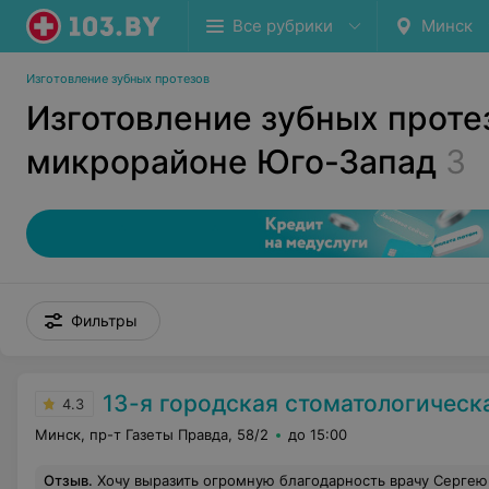
Все рубрики
Минск
Изготовление зубных протезов
Изготовление зубных проте
микрорайоне Юго-Запад
3
Фильтры
13-я городская стоматологическая п
4.3
Минск, пр-т Газеты Правда, 58/2
до 15:00
Отзыв
.
Хочу выразить огромную благодарность врачу Сергею Владимировичу. Он переделывал мне протезы, которые в течении четырёх месяцев не мог нормально сделать другой врач. Это действительно человек на своём месте, 