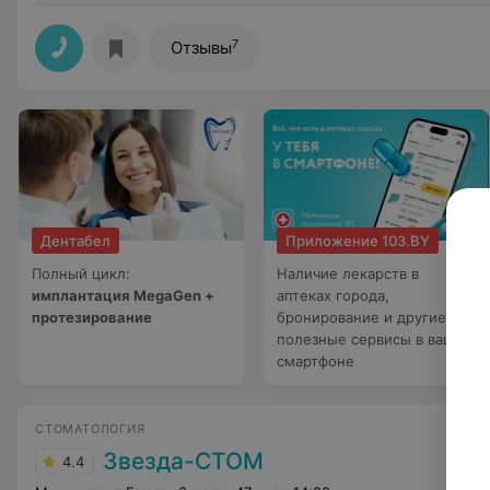
7
Отзывы
Дентабел
Приложение 103.BY
Полный цикл:
Наличие лекарств в
имплантация MegaGen +
аптеках города,
протезирование
бронирование и другие
полезные сервисы в вашем
смартфоне
СТОМАТОЛОГИЯ
Звезда-СТОМ
4.4