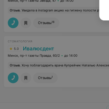
Минск, пр-т Газеты Звезда, 47
до 14:00
Отзыв
.
Увидела в instagram акцию на гигиену полости рта в стоматологии Звезда Стом и решила сходить. Делала гигиену полости рта и офисное отбеливание. Всё супер! Даже не ожидала 
18
Отзывы
СТОМАТОЛОГИЯ
Ивалюсдент
5.0
Минск, пр-т газеты Правда, 60/2
до 14:00
Отзыв
.
Хочу поблагодарить врача Купрейчик Наталью Алексеевну за мои два зубика и персонал за внимание. Скрошился передний зуб из за глубокого кариеса. Нужно было в течении вечера полечить, т.к. работаю с клиентами. Нигде не могла попасть на вечер, или цены были космос. Только в этой клинике вошли в положение и приняли в течение 10 мин. Панически боюсь стоматологов, прям фобия какая то. Но Наталья Алексеевна так расположила к себе, сделала все без 
1
Отзывы