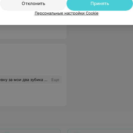
Отклонить
Принять
такого отличного результата! Спасибо огромное! Однозначно рекомендую всем!
Еще
Персональные настройки Cookie
боли и очень аккуратно, что сразу появилось желание вылечить все зубки здесь. Ну и по цене, очень демократично. Поэтому всем советую и сама буду пациентом, пока не доведу зубки до ума))
Еще